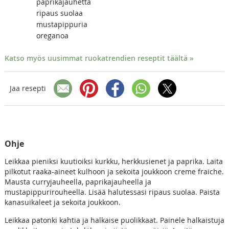
paprikajauhetta
ripaus suolaa
mustapippuria
oreganoa
Katso myös uusimmat ruokatrendien reseptit täältä »
Jaa resepti
Ohje
Leikkaa pieniksi kuutioiksi kurkku, herkkusienet ja paprika. Laita
pilkotut raaka-aineet kulhoon ja sekoita joukkoon creme fraiche.
Mausta curryjauheella, paprikajauheella ja
mustapippurirouheella. Lisää halutessasi ripaus suolaa. Paista
kanasuikaleet ja sekoita joukkoon.
Leikkaa patonki kahtia ja halkaise puolikkaat. Painele halkaistuja