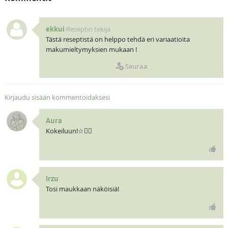
ekkui
Reseptin tekijä
Tästä reseptistä on helppo tehdä eri variaatioita
makumieltymyksien mukaan !
Seuraa
Kirjaudu sisään kommentoidaksesi
Aura
Kokeiluun!☆🧝‍♀️
Irzu
Tosi maukkaan näköisiä!