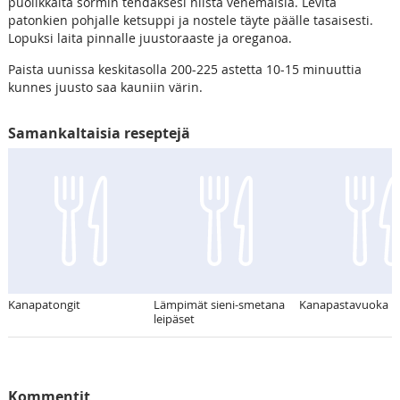
puolikkaita sormin tehdäksesi niistä venemäisiä. Levitä
patonkien pohjalle ketsuppi ja nostele täyte päälle tasaisesti.
Lopuksi laita pinnalle juustoraaste ja oreganoa.
Paista uunissa keskitasolla 200-225 astetta 10-15 minuuttia
kunnes juusto saa kauniin värin.
Samankaltaisia reseptejä
Kanapatongit
Lämpimät sieni-smetana
Kanapastavuoka
leipäset
Kommentit