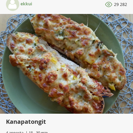
ekkui
29 282
Kanapatongit
4 annosta
15 - 30 min