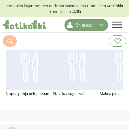
Kotikokin kirjautuminen uudistui! Päivitä Alma-tunnuksesi Kotikokki-
tunnukseen täällä
Kirjaudu
ETUSIVU
Suosittelemme myös
RESEPTIHAKU
RUOKATEEMAT
KESKUSTELUT
KOTIKOKIT
Nopea pohja peltipizzaan
Pizza kaasugrillissä
Makea pitsa