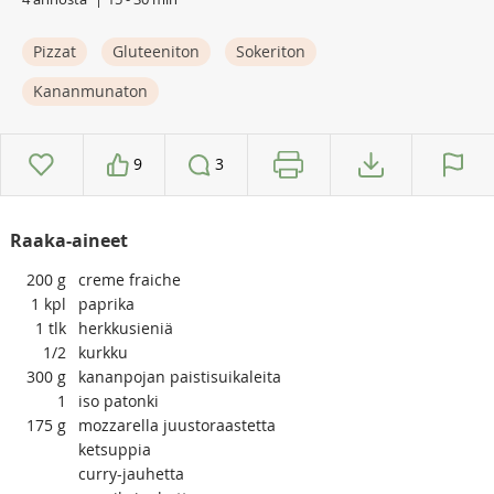
Pizzat
Gluteeniton
Sokeriton
Kananmunaton
9
3
Raaka-aineet
200
g
creme fraiche
1
kpl
paprika
1
tlk
herkkusieniä
1/2
kurkku
300
g
kananpojan paistisuikaleita
1
iso patonki
175
g
mozzarella juustoraastetta
ketsuppia
curry-jauhetta