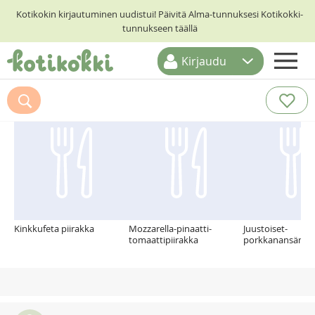
Kotikokin kirjautuminen uudistui! Päivitä Alma-tunnuksesi Kotikokki-
tunnukseen täällä
Kirjaudu
ETUSIVU
Suosittelemme myös
RESEPTIHAKU
RUOKATEEMAT
KESKUSTELUT
KOTIKOKIT
Kinkkufeta piirakka
Mozzarella-pinaatti-
Juustoiset-
tomaattipiirakka
porkkanansämpy