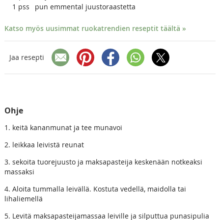
1
pss
pun emmental juustoraastetta
Katso myös uusimmat ruokatrendien reseptit täältä »
Jaa resepti
Ohje
1. keitä kananmunat ja tee munavoi
2. leikkaa leivistä reunat
3. sekoita tuorejuusto ja maksapasteija keskenään notkeaksi
massaksi
4. Aloita tummalla leivällä. Kostuta vedellä, maidolla tai
lihaliemellä
5. Levitä maksapasteijamassaa leiville ja silputtua punasipulia