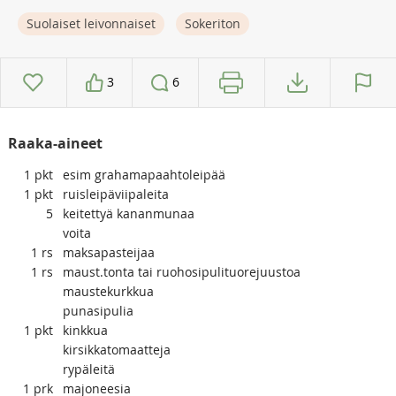
Suolaiset leivonnaiset
Sokeriton
3
6
Raaka-aineet
1
pkt
esim grahamapaahtoleipää
1
pkt
ruisleipäviipaleita
5
keitettyä kananmunaa
voita
1
rs
maksapasteijaa
1
rs
maust.tonta tai ruohosipulituorejuustoa
maustekurkkua
punasipulia
1
pkt
kinkkua
kirsikkatomaatteja
rypäleitä
1
prk
majoneesia