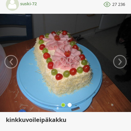
suski-72
27 236
‹
›
kinkkuvoileipäkakku