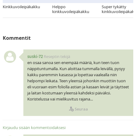
Kinkkuvoileipäkakku
Helppo
Super tykätty
kinkkuvoileipäkakku
kinkkuvoileipäkak
Kommentit
suski-72
Reseptin tekijä
en osaa sanoa sen enempää määriä, kun teen tuon
näppituntumalla. Kun aloittaa tummalla leivällä, pysyy
kakku paremmin kasassa ja lopettaa vaalealla niin
helpompi leikata. Teen yleensä johonkin muottiin tuon
eli vuoraan esim foliolla astian ja kasaan leivät ja täytteet
ja laitan kostumaan yleensä kahdeksi päiväksi.
Koristelussa vai mielikuvitus rajana...
Seuraa
Kirjaudu sisään kommentoidaksesi