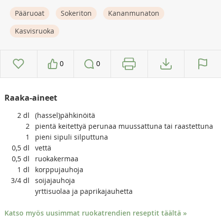
Pääruoat
Sokeriton
Kananmunaton
Kasvisruoka
0
0
Raaka-aineet
2
dl
(hassel)pähkinöitä
2
pientä keitettyä perunaa muussattuna tai raastettuna
1
pieni sipuli silputtuna
0,5
dl
vettä
0,5
dl
ruokakermaa
1
dl
korppujauhoja
3/4
dl
soijajauhoja
yrttisuolaa ja paprikajauhetta
Katso myös uusimmat ruokatrendien reseptit täältä »