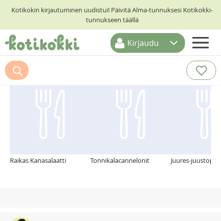
Kotikokin kirjautuminen uudistui! Päivitä Alma-tunnuksesi Kotikokki-
tunnukseen täällä
Kirjaudu
ETUSIVU
Suosittelemme myös
RESEPTIHAKU
RUOKATEEMAT
KESKUSTELUT
KOTIKOKIT
Raikas Kanasalaatti
Tonnikalacannelonit
Juures-juustopihv