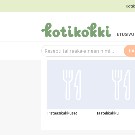
Kotik
ETUSIVU
HA
Suosittelemme myös
Pistaasikakkuset
Taatelikakku