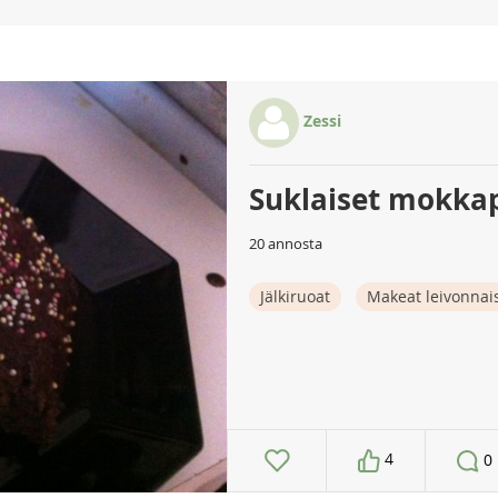
Zessi
Suklaiset mokkap
20 annosta
Jälkiruoat
Makeat leivonnai
4
0