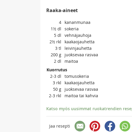
Raaka-aineet
4
kananmunaa
1½
dl
sokeria
5
dl
vehnäjauhoja
2½
rkl
kaakaojauhetta
3
tl
leivinjauhetta
200
g
juoksevaa rasvaa
2
dl
maitoa
Kuorrutus
2-3
dl
tomusokeria
3
rkl
kaakaojauhetta
50
g
juoksevaa rasvaa
2-3
rkl
maitoa tai kahvia
Katso myös uusimmat ruokatrendien resept
Jaa resepti