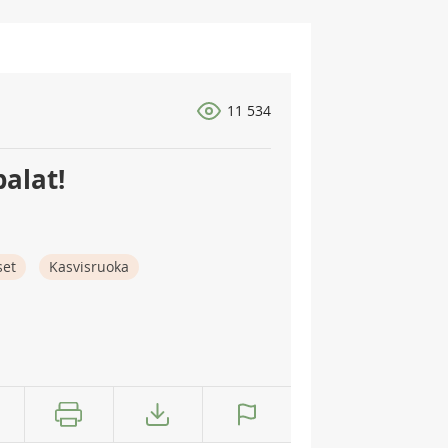
11 534
alat!
set
Kasvisruoka