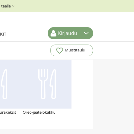
täällä
Kirjaudu
KIT
Muistitaulu
urakeksit
Oreo-jäätelökakku