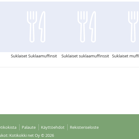
Suklaiset Suklaamuffinsit
Suklaiset suklaamuffinssit
Suklaiset muffi
tikokista
Palaute
Käyttöehdot
Rekisteriseloste
ukot: Kotikokki net Oy
© 2026