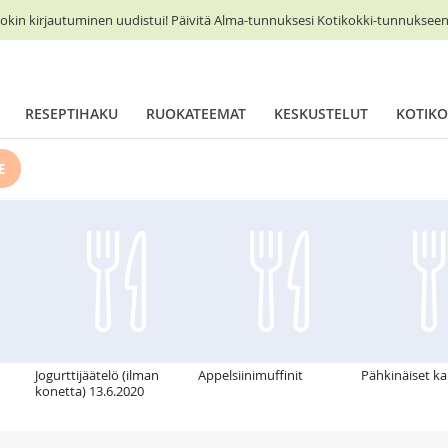
okin kirjautuminen uudistui! Päivitä Alma-tunnuksesi Kotikokki-tunnukseen 
RESEPTIHAKU
RUOKATEEMAT
KESKUSTELUT
KOTIKO
E
Jogurttijäätelö (ilman
Appelsiinimuffinit
Pähkinäiset ka
konetta) 13.6.2020