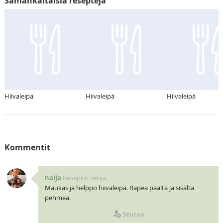
Samankaltaisia reseptejä
Hiivaleipä
Hiivaleipä
Hiivaleipä
Kommentit
naija
Reseptin tekijä
Maukas ja helppo hiivaleipä. Rapea päältä ja sisältä
pehmeä.
Seuraa