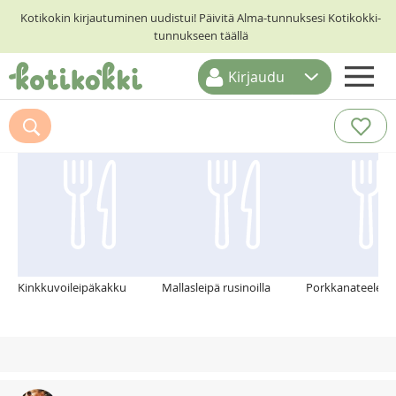
Kotikokin kirjautuminen uudistui! Päivitä Alma-tunnuksesi Kotikokki-
tunnukseen täällä
Kirjaudu
ETUSIVU
Suosittelemme myös
RESEPTIHAKU
RUOKATEEMAT
KESKUSTELUT
KOTIKOKIT
Kinkkuvoileipäkakku
Mallasleipä rusinoilla
Porkkanateeleivä