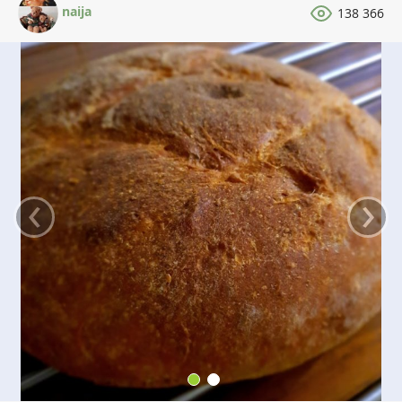
naija
138 366
‹
›