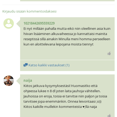
Kirjaudu sisään kommentoidaksesi
10218442695559229
Ei nyt millään pahalla mutta eikö niin oleellinen asia kuin
hiivan lisääminen alkuvaiheessa jo kannattaisi mainita
reseptissä sillä ainakin Minulla meni homma perseelleen
kun en aloittelevana leipojana moista tiennyt
Katso kaikki vastaukset (
1
)
naija
Kiitos jatkuva kysymyksestäsi! Huomasitko että
ohjeessa lukee n 8 dl joten laita jauhoja vähitellen.
Jauhoissa on eroja, toisia ei tarvitse niin paljon ja toisia
tarvitsee jopa enemmänkin. Onnea leivontaasi ;o))
Kiitos kaikille muillekin kommenteista ♥;llä naija