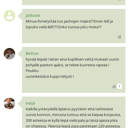
jatkuva
Minua ihmetyttää tuo jauhojen määrä??Ensin 6dl ja
lopuksi vielä 8dl???Onko tuossa joku moka??
Bettan
hyvää leipää ! laitan aina kupillisen vettä mukaan uunin
pohjalle paiston ajaksi, se tekee kuoresta rapeaa !
Peukku
uuninkestävä kuppi tietysti !
1
naija
Kaikilla ystävydellä liplatus pyytäisin että tarkistaisit
uunisi kunnon, minusta tuntuu että se kaipaa korjausta,
200 asteessa ei kyllä leipä vielä pala ja tässä ajassa joka
on ohjeessa. Yleensä leipiä jopa paistetaan 220 asteessa.