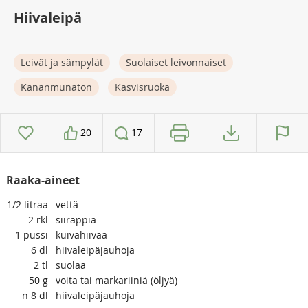
Hiivaleipä
Leivät ja sämpylät
Suolaiset leivonnaiset
Kananmunaton
Kasvisruoka
20
17
Raaka-aineet
1/2
litraa
vettä
2
rkl
siirappia
1
pussi
kuivahiivaa
6
dl
hiivaleipäjauhoja
2
tl
suolaa
50
g
voita tai markariiniä (öljyä)
n 8
dl
hiivaleipäjauhoja