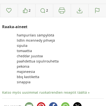
2
2
Raaka-aineet
hampurilais sämpylöitä
lidlin mcennedy pihvejä
sipulia
tomaattia
cheddar juustoa
paahdettua sipulirouhetta
pekonia
majoneesia
bbq kastiketta
sinappia
Katso myös uusimmat ruokatrendien reseptit täältä »