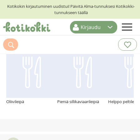
Kotikokin kirjautuminen uudistui! Päivitä Alma-tunnuksesi Kotikokki-
tunnukseen täällä
Kirjaudu
ETUSIVU
Suosittelemme myös
RESEPTIHAKU
RUOKATEEMAT
KESKUSTELUT
KOTIKOKIT
Oliivileipä
Pieniä sillikaviaarileipiä
Helppo peltileipä