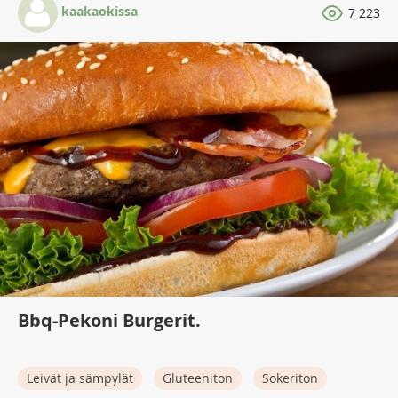
kaakaokissa
7 223
Bbq-Pekoni Burgerit.
Leivät ja sämpylät
Gluteeniton
Sokeriton