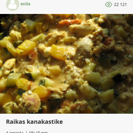
enila
22 121
Raikas kanakastike
4 annosta
Alle 15 min