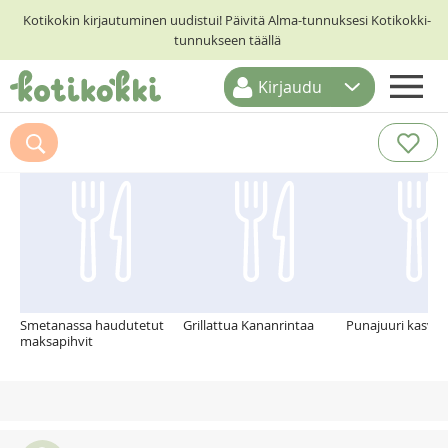
Kotikokin kirjautuminen uudistui! Päivitä Alma-tunnuksesi Kotikokki-
tunnukseen täällä
Kirjaudu
ETUSIVU
Suosittelemme myös
RESEPTIHAKU
RUOKATEEMAT
KESKUSTELUT
KOTIKOKIT
Smetanassa haudutetut
Grillattua Kananrintaa
Punajuuri kasvis 
maksapihvit