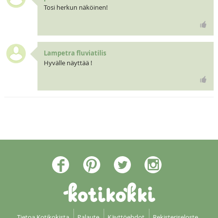
Tosi herkun näköinen!
Lampetra fluviatilis
Hyvälle näyttää !
Tietoa Kotikokista
Palaute
Käyttöehdot
Rekisteriseloste