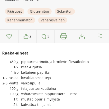
Pääruoat
Gluteeniton
Sokeriton
Kananmunaton
Vähärasvainen
2
3
Raaka-aineet
450
g
pippurimarinoituja broilerin filesuikaleita
1/2
kesäkurpitsa
1
iso
keltainen paprika
1/2
rasiaa
kirsikkatomaatteja
2-3
kynttä
valkosipulia
100
g
fetajuustoa kuutioina
100
g
vähärasvaista pippurituorejuustoa
1
tl
mustapippuria myllystä
2
tl
kuivattua timjamia