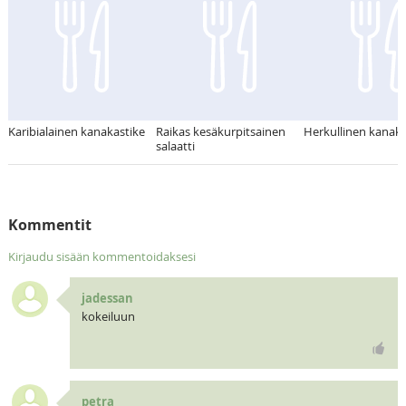
Karibialainen kanakastike
Raikas kesäkurpitsainen
Herkullinen kanaka
salaatti
Kommentit
Kirjaudu sisään kommentoidaksesi
jadessan
kokeiluun
petra