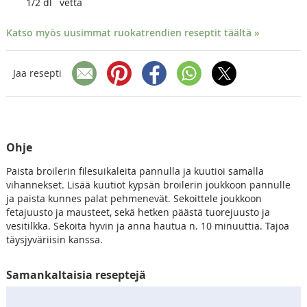
1/2
dl
vettä
Katso myös uusimmat ruokatrendien reseptit täältä »
Jaa resepti
Ohje
Paista broilerin filesuikaleita pannulla ja kuutioi samalla
vihannekset. Lisää kuutiot kypsän broilerin joukkoon pannulle
ja paista kunnes palat pehmenevät. Sekoittele joukkoon
fetajuusto ja mausteet, sekä hetken päästä tuorejuusto ja
vesitilkka. Sekoita hyvin ja anna hautua n. 10 minuuttia. Tajoa
täysjyväriisin kanssa.
Samankaltaisia reseptejä