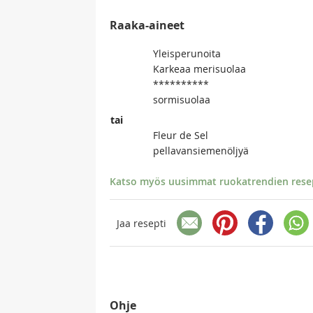
Raaka-aineet
Yleisperunoita
Karkeaa merisuolaa
**********
sormisuolaa
tai
Fleur de Sel
pellavansiemenöljyä
Katso myös uusimmat ruokatrendien resept
Jaa resepti
Ohje