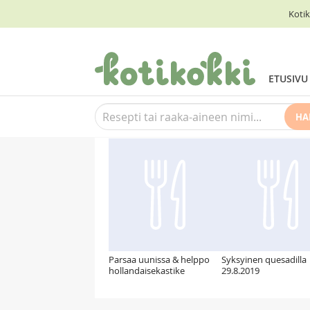
Kotik
ETUSIVU
HA
Suosittelemme myös
Parsaa uunissa & helppo
Syksyinen quesadilla
hollandaisekastike
29.8.2019