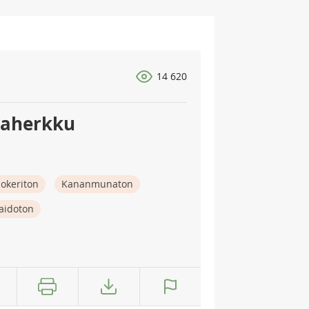
14 620
naherkku
okeriton
Kananmunaton
aidoton