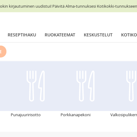
okin kirjautuminen uudistui! Päivitä Alma-tunnuksesi Kotikokki-tunnukseen 
RESEPTIHAKU
RUOKATEEMAT
KESKUSTELUT
KOTIKO
E
Punajuuririsotto
Porkkanapekoni
Valkosipulike