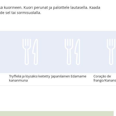
ä kuorineen. Kuori perunat ja paloittele lautasella. Kaada
de sel tai sormisuolalla.
Tryffeliä ja löysäksi keitetty
Japanilainen Edamame
Coração de
kananmuna
frango/Kanan