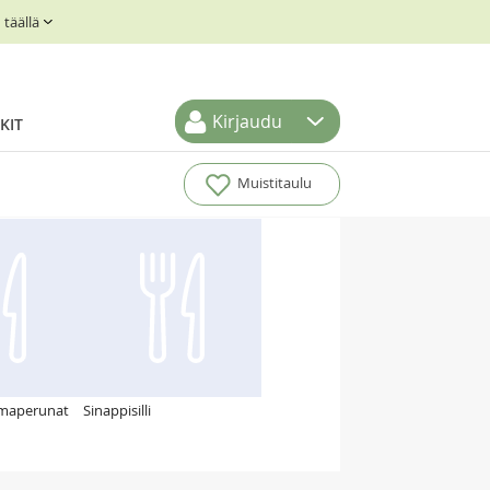
täällä
Kirjaudu
KIT
Muistitaulu
rmaperunat
Sinappisilli