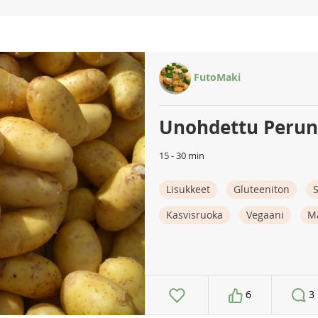
FutoMaki
Unohdettu Peru
15 - 30 min
Lisukkeet
Gluteeniton
S
Kasvisruoka
Vegaani
M
6
3