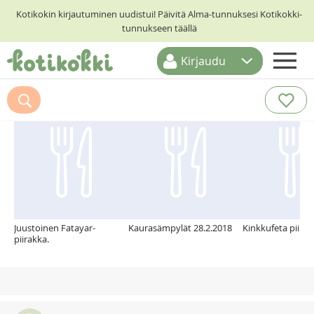
Kotikokin kirjautuminen uudistui! Päivitä Alma-tunnuksesi Kotikokki-
tunnukseen täällä
Kirjaudu
ETUSIVU
Suosittelemme myös
RESEPTIHAKU
RUOKATEEMAT
KESKUSTELUT
KOTIKOKIT
Juustoinen Fatayar-
Kaurasämpylät 28.2.2018
Kinkkufeta piirak
piirakka.