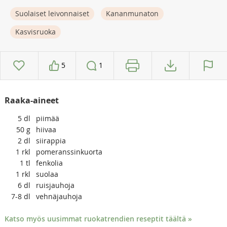
Suolaiset leivonnaiset
Kananmunaton
Kasvisruoka
5
1
Raaka-aineet
5
dl
piimää
50
g
hiivaa
2
dl
siirappia
1
rkl
pomeranssinkuorta
1
tl
fenkolia
1
rkl
suolaa
6
dl
ruisjauhoja
7-8
dl
vehnäjauhoja
Katso myös uusimmat ruokatrendien reseptit täältä »