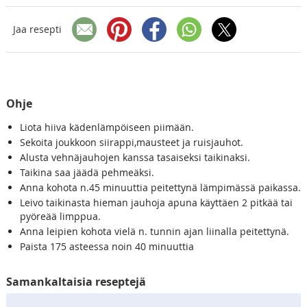
Jaa resepti
Ohje
Liota hiiva kädenlämpöiseen piimään.
Sekoita joukkoon siirappi,mausteet ja ruisjauhot.
Alusta vehnäjauhojen kanssa tasaiseksi taikinaksi.
Taikina saa jäädä pehmeäksi.
Anna kohota n.45 minuuttia peitettynä lämpimässä paikassa.
Leivo taikinasta hieman jauhoja apuna käyttäen 2 pitkää tai
pyöreää limppua.
Anna leipien kohota vielä n. tunnin ajan liinalla peitettynä.
Paista 175 asteessa noin 40 minuuttia
Samankaltaisia reseptejä