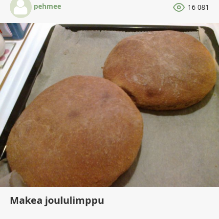
pehmee
16 081
Makea joululimppu