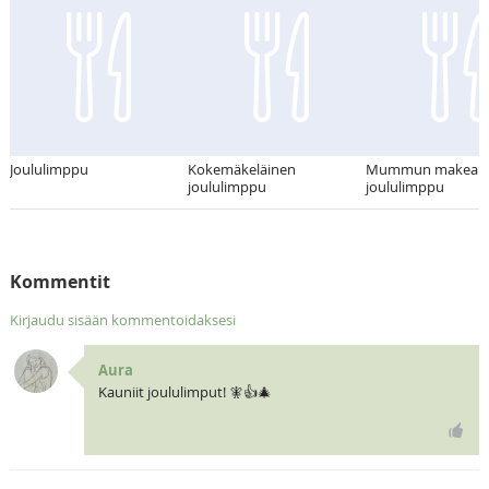
Joululimppu
Kokemäkeläinen
Mummun makea
joululimppu
joululimppu
Kommentit
Kirjaudu sisään kommentoidaksesi
Aura
Kauniit joululimput! 🧚👍🎄