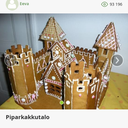
Eeva
93 196
‹
›
Piparkakkutalo