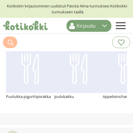
Kotikokin kirjautuminen uudistui! Päivitä Alma-tunnuksesi Kotikokki-
tunnukseen täällä
Kirjaudu
ETUSIVU
Suosittelemme myös
RESEPTIHAKU
RUOKATEEMAT
KESKUSTELUT
KOTIKOKIT
Puolukka-jogurttipiirakka
Joulukakku
Appelsiinicharlot