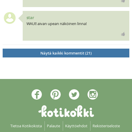
star
WAU!! aivan upean näköinen linna!
Näytä kaikki kommentit (21)
Tietoa Kotikokista
Palaute
Käyttöehdot
Rekisteriseloste