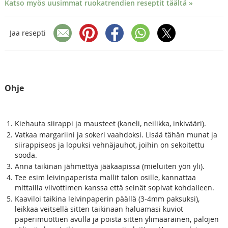
Katso myös uusimmat ruokatrendien reseptit täältä »
Jaa resepti
Ohje
Kiehauta siirappi ja mausteet (kaneli, neilikka, inkivääri).
Vatkaa margariini ja sokeri vaahdoksi. Lisää tähän munat ja
siirappiseos ja lopuksi vehnäjauhot, joihin on sekoitettu
sooda.
Anna taikinan jähmettyä jääkaapissa (mieluiten yön yli).
Tee esim leivinpaperista mallit talon osille, kannattaa
mittailla viivottimen kanssa että seinät sopivat kohdalleen.
Kaaviloi taikina leivinpaperin päällä (3-4mm paksuksi),
leikkaa veitsellä sitten taikinaan haluamasi kuviot
paperimuottien avulla ja poista sitten ylimääräinen, palojen