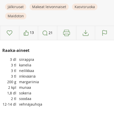
Jälkiruoat
Makeat leivonnaiset
Kasvisruoka
Maidoton
13
21
Raaka-aineet
3
dl
siirappia
3
tl
kanelia
3
tl
neilikkaa
3
tl
inkivääriä
200
g
margariinia
2
kpl
munaa
1,8
dl
sokeria
2
tl
soodaa
12-14
dl
vehnäjauhoja