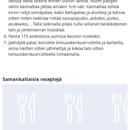
välissä oleva taikina ennen uuniin laittoa. Huom palojen
väliin kannattaa jättää ainakin 1cm väli. Kannattaa tehdä
ensin neljä seinäpalaa, kaksi kattopalaa ja aluslevy ja katsoa
sitten miten taikinaa riittää savupiipuiksi, aidoiksi, puiksi,
asukkaiksi... Tällä taikinalla pitäis tulla sellanen keskikokonen
talo ja jonkinverran lisäsälää.
Paista 175 asteisessa uunissa kauniin ruskeiksi.
Jäähdytä palat, koristele tomusokerikuorruttella ja karkeilla,
anna näitten sitten jähmettyä ja kokoa talo sitten
tomusokerikuorrutteella liimaamalla.
Samankaltaisia reseptejä