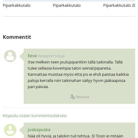
Piparkakkutalo
Piparkakkutalo
Piparkakkutalo 20
Kommentit
Eeva
Reseptin tekijä
Itse melkein teen joulupiparitkin tällä taikinalla. Tällä
tulee sellaisia kovempia talon seiniä/pipareita.
Kannattaa muistaa myös että jos ei ehdi paistaa kaikkia
paloja kerralla niin taikinahan säilyy hyvin jääkaapissa
pari päivää.
Seuraa
Kirjaudu sisään kommentoidaksesi
juskapuska
Nää oli hyviä, ja talokin tuli tehtyä. :D Tosin ei mitään