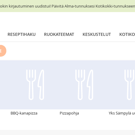
okin kirjautuminen uudistui! Päivitä Alma-tunnuksesi Kotikokki-tunnukseen 
RESEPTIHAKU
RUOKATEEMAT
KESKUSTELUT
KOTIKO
E
BBQ-kanapizza
Pizzapohja
Yks Sämpylä u