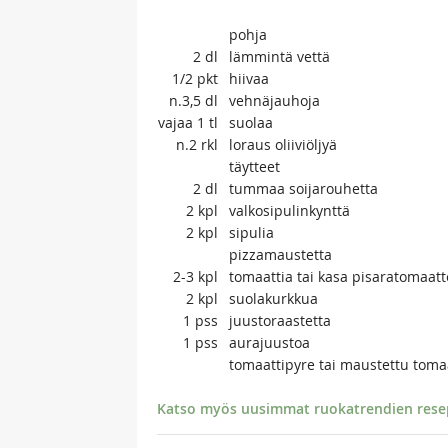
pohja
2
dl
lämmintä vettä
1/2
pkt
hiivaa
n.3,5
dl
vehnäjauhoja
vajaa 1
tl
suolaa
n.2
rkl
loraus oliiviöljyä
täytteet
2
dl
tummaa soijarouhetta
2
kpl
valkosipulinkynttä
2
kpl
sipulia
pizzamaustetta
2-3
kpl
tomaattia tai kasa pisaratomaatt
2
kpl
suolakurkkua
1
pss
juustoraastetta
1
pss
aurajuustoa
tomaattipyre tai maustettu tomaa
Katso myös uusimmat ruokatrendien resept