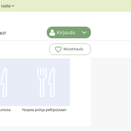
täällä
Kirjaudu
KIT
Muistitaulu
unissa
Nopea pohja peltipizzaan