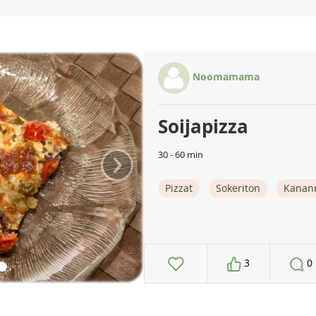
Noomamama
Soijapizza
›
30 - 60 min
Pizzat
Sokeriton
Kanan
3
0