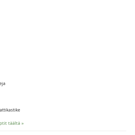
eja
ttikastike
it täältä »