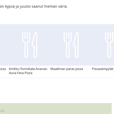
on kypsä ja juusto saanut hieman väriä.
izza
Kinkku-Tonnikala-Ananas-
Maailman paras pizza
Pizzasämpylät
Aura-Feta-Pizza
ijä