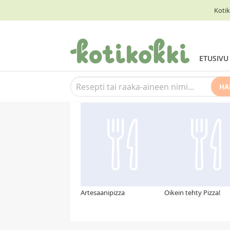
Kotik
ETUSIVU
HA
Suosittelemme myös
Artesaanipizza
Oikein tehty Pizza!