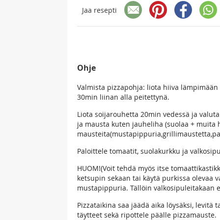
Jaa resepti
Ohje
Valmista pizzapohja: liota hiiva lämpimään v
30min liinan alla peitettynä.
Liota soijarouhetta 20min vedessä ja valuta 
ja mausta kuten jauheliha (suolaa + muita 
mausteita(mustapippuria,grillimaustetta,p
Paloittele tomaatit, suolakurkku ja valkosipu
HUOM!(Voit tehdä myös itse tomaattikastikkee
ketsupin sekaan tai käytä purkissa olevaa va
mustapippuria. Tällöin valkosipuleitakaan ei
Pizzataikina saa jäädä aika löysäksi, levitä t
täytteet sekä ripottele päälle pizzamauste.