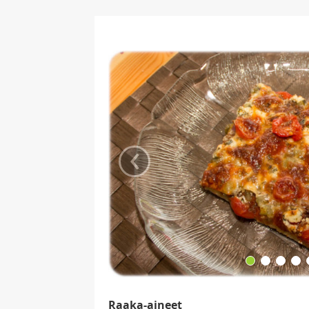
‹
Raaka-aineet