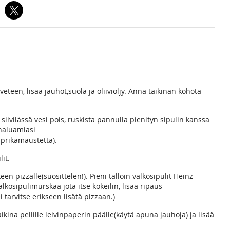
eteen, lisää jauhot,suola ja oliiviöljy. Anna taikinan kohota
siivilässä vesi pois, ruskista pannulla pienityn sipulin kanssa
haluamiasi
aprikamaustetta).
lit.
n pizzalle(suosittelen!). Pieni tällöin valkosipulit Heinz
lkosipulimurskaa jota itse kokeilin, lisää ripaus
 tarvitse erikseen lisätä pizzaan.)
aikina pellille leivinpaperin päälle(käytä apuna jauhoja) ja lisää