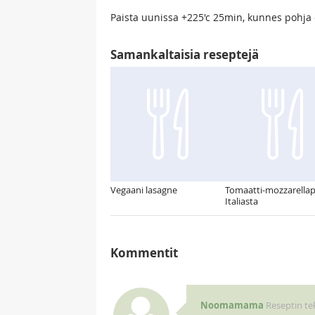
Paista uunissa +225'c 25min, kunnes pohja 
Samankaltaisia reseptejä
Vegaani lasagne
Tomaatti-mozzarellap
Italiasta
Kommentit
Noomamama
Reseptin tek