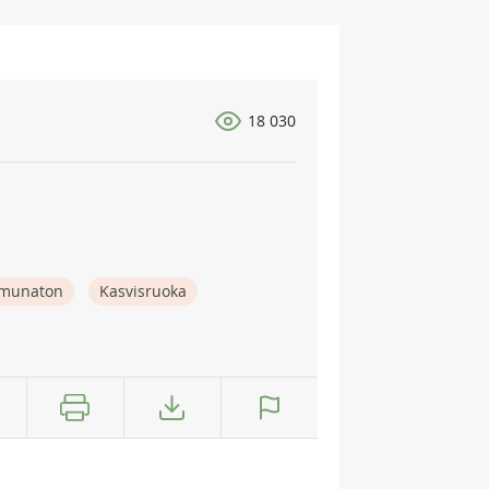
18 030
munaton
Kasvisruoka