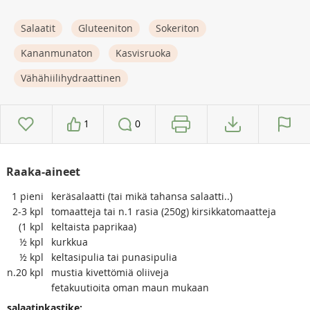
Salaatit
Gluteeniton
Sokeriton
Kananmunaton
Kasvisruoka
Vähähiilihydraattinen
1
0
Raaka-aineet
1
pieni
keräsalaatti (tai mikä tahansa salaatti..)
2-3
kpl
tomaatteja tai n.1 rasia (250g) kirsikkatomaatteja
(1
kpl
keltaista paprikaa)
½
kpl
kurkkua
½
kpl
keltasipulia tai punasipulia
n.20
kpl
mustia kivettömiä oliiveja
fetakuutioita oman maun mukaan
salaatinkastike: