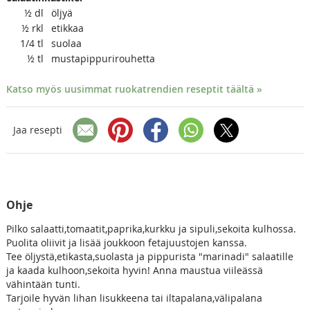
½
dl
öljyä
½
rkl
etikkaa
1/4
tl
suolaa
½
tl
mustapippurirouhetta
Katso myös uusimmat ruokatrendien reseptit täältä »
Jaa resepti
Ohje
Pilko salaatti,tomaatit,paprika,kurkku ja sipuli,sekoita kulhossa.
Puolita oliivit ja lisää joukkoon fetajuustojen kanssa.
Tee öljystä,etikasta,suolasta ja pippurista "marinadi" salaatille
ja kaada kulhoon,sekoita hyvin! Anna maustua viileässä
vähintään tunti.
Tarjoile hyvän lihan lisukkeena tai iltapalana,välipalana