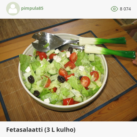
pimpula85
8 074
Fetasalaatti (3 L kulho)