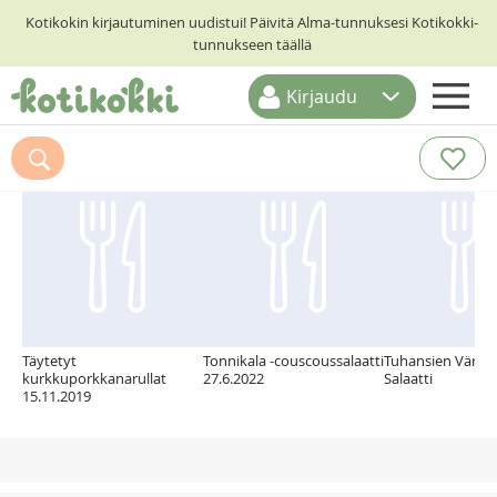
Kotikokin kirjautuminen uudistui! Päivitä Alma-tunnuksesi Kotikokki-
tunnukseen täällä
Kirjaudu
ETUSIVU
Suosittelemme myös
RESEPTIHAKU
RUOKATEEMAT
KESKUSTELUT
KOTIKOKIT
Täytetyt
Tonnikala -couscoussalaatti
Tuhansien Värien 
kurkkuporkkanarullat
27.6.2022
Salaatti
15.11.2019