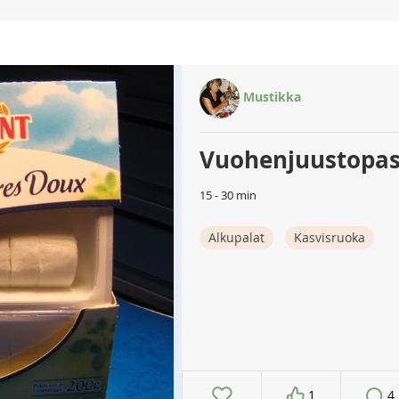
Mustikka
Vuohenjuustopas
15 - 30 min
Alkupalat
Kasvisruoka
1
4