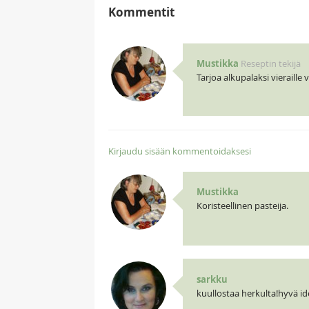
Kommentit
Mustikka
Reseptin tekijä
Tarjoa alkupalaksi vieraille vi
Kirjaudu sisään kommentoidaksesi
Mustikka
Koristeellinen pasteija.
sarkku
kuullostaa herkulta!hyvä id