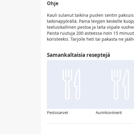
Ohje
Kauli sulanut taikina puolen sentin paksuise
taikinapyörällä. Paina levyjen keskelle kuop
teelusikallinen pestoa ja laita viipale vuoh
Paista ruutuja 200 asteessa noin 15 minuutt
koristeeksi. Tarjoile heti tai pakasta ne jää
Samankaltaisia reseptejä
Pestosarvet
Aurinkoviinerit