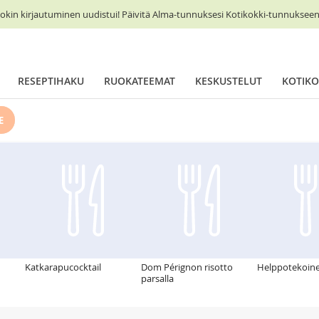
okin kirjautuminen uudistui! Päivitä Alma-tunnuksesi Kotikokki-tunnukseen 
RESEPTIHAKU
RUOKATEEMAT
KESKUSTELUT
KOTIKO
E
Katkarapucocktail
Dom Pérignon risotto
Helppotekoine
parsalla