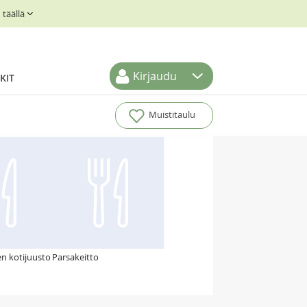
täällä
Kirjaudu
KIT
Muistitaulu
n kotijuusto
Parsakeitto