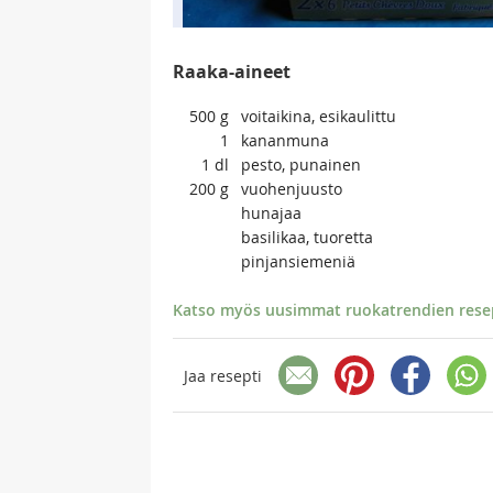
Raaka-aineet
500
g
voitaikina, esikaulittu
1
kananmuna
1
dl
pesto, punainen
200
g
vuohenjuusto
hunajaa
basilikaa, tuoretta
pinjansiemeniä
Katso myös uusimmat ruokatrendien resept
Jaa resepti