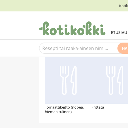
Kotik
ETUSIVU
HA
Suosittelemme myös
Tomaattikeitto (nopea,
Frittata
hieman tulinen)