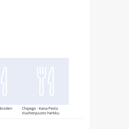
roileri-
Chipego - Kana Pesto
Vuohenjuusto herkku