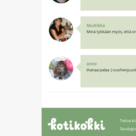
Mustikka
Minä tykkään myös, että on
anne
ihanaa palaa :) vuohenjuus
Tietoa Ko
Taustajo