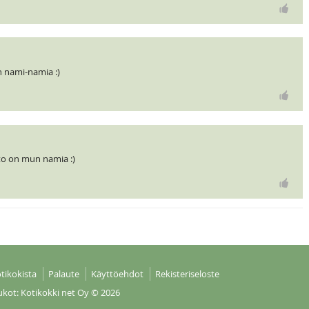
 nami-namia :)
to on mun namia :)
tikokista
Palaute
Käyttöehdot
Rekisteriseloste
ukot: Kotikokki net Oy
© 2026