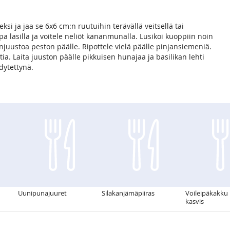
ksi ja jaa se 6x6 cm:n ruutuihin terävällä veitsellä tai
pa lasilla ja voitele neliöt kananmunalla. Lusikoi kuoppiin noin
enjuustoa peston päälle. Ripottele vielä päälle pinjansiemeniä.
ia. Laita juuston päälle pikkuisen hunajaa ja basilikan lehti
hdytettynä.
Uunipunajuuret
Silakanjämäpiiras
Voileipäkakku b
kasvis