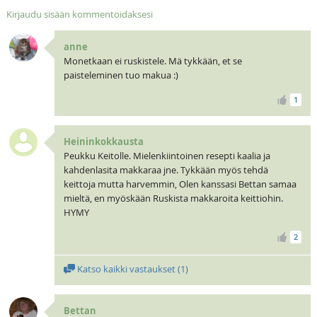
Kirjaudu sisään kommentoidaksesi
anne
Monetkaan ei ruskistele. Mä tykkään, et se
paisteleminen tuo makua :)
1
Heininkokkausta
Peukku Keitolle. Mielenkiintoinen resepti kaalia ja
kahdenlasita makkaraa jne. Tykkään myös tehdä
keittoja mutta harvemmin, Olen kanssasi Bettan samaa
mieltä, en myöskään Ruskista makkaroita keittiohin.
HYMY
2
Katso kaikki vastaukset (
1
)
Bettan