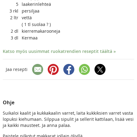
5
laakerinlehteä
3
rkl
persiljaa
2
ltr
vettä
( 1 tl suolaa ? )
2
dl
kierremakarooneja
3
dl
Kermaa
Katso myös uusimmat ruokatrendien reseptit täältä »
Jaa resepti
Ohje
Suikaloi kaalit ja kukkakaalin varret, laita kukkiksien varret vasta
lopuksi kiehumaan. Silppua sipulit ja sellerit kattilaan, lisää vesi
ja kaikki mausteet. Ja anna palaa.
Paistele pilkotut makkarat jollain öljyllä.