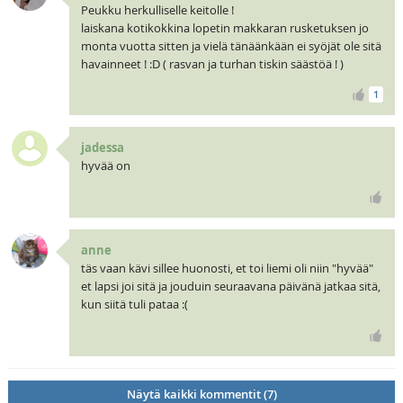
Peukku herkulliselle keitolle !
laiskana kotikokkina lopetin makkaran rusketuksen jo
monta vuotta sitten ja vielä tänäänkään ei syöjät ole sitä
havainneet ! :D ( rasvan ja turhan tiskin säästöä ! )
1
jadessa
hyvää on
anne
täs vaan kävi sillee huonosti, et toi liemi oli niin "hyvää"
et lapsi joi sitä ja jouduin seuraavana päivänä jatkaa sitä,
kun siitä tuli pataa :(
Näytä kaikki kommentit (7)