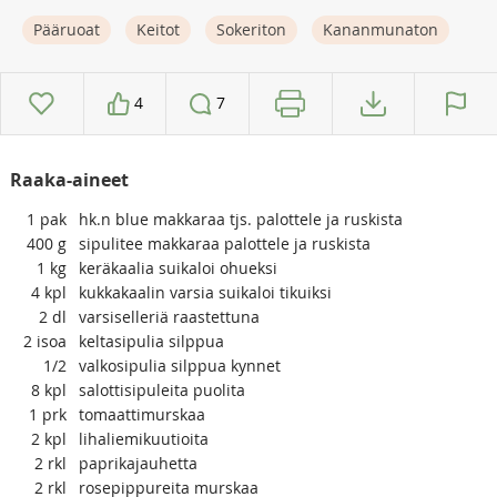
Pääruoat
Keitot
Sokeriton
Kananmunaton
4
7
Raaka-aineet
1
pak
hk.n blue makkaraa tjs. palottele ja ruskista
400
g
sipulitee makkaraa palottele ja ruskista
1
kg
keräkaalia suikaloi ohueksi
4
kpl
kukkakaalin varsia suikaloi tikuiksi
2
dl
varsiselleriä raastettuna
2
isoa
keltasipulia silppua
1/2
valkosipulia silppua kynnet
8
kpl
salottisipuleita puolita
1
prk
tomaattimurskaa
2
kpl
lihaliemikuutioita
2
rkl
paprikajauhetta
2
rkl
rosepippureita murskaa