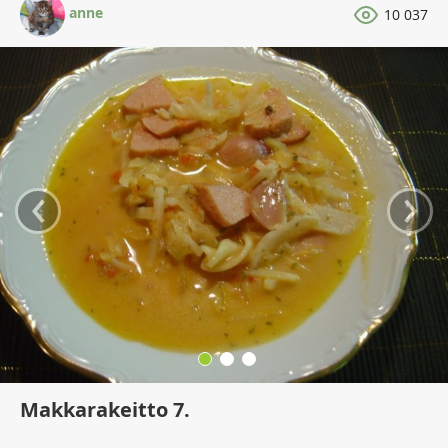
anne
10 037
‹
›
Makkarakeitto 7.