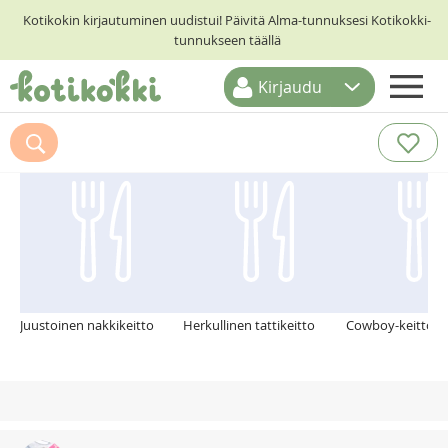
Kotikokin kirjautuminen uudistui! Päivitä Alma-tunnuksesi Kotikokki-
tunnukseen täällä
Kirjaudu
ETUSIVU
Suosittelemme myös
RESEPTIHAKU
RUOKATEEMAT
KESKUSTELUT
KOTIKOKIT
Juustoinen nakkikeitto
Herkullinen tattikeitto
Cowboy-keitto