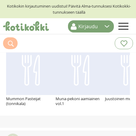
Kotikokin kirjautuminen uudistui! Päivitä Alma-tunnuksesi Kotikokki-
tunnukseen täällä
Kirjaudu
ETUSIVU
Suosittelemme myös
RESEPTIHAKU
RUOKATEEMAT
KESKUSTELUT
KOTIKOKIT
Mummon Pasteijat
Muna-pekoni aamiainen
Juustoinen muna
(tonnikala)
vol.1