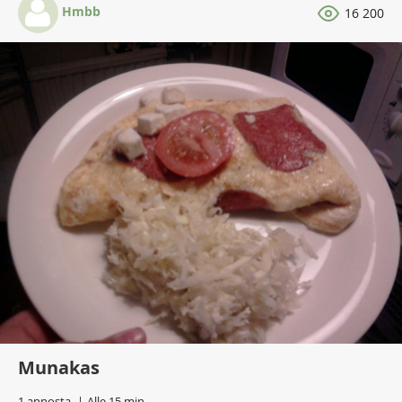
Hmbb
16 200
Munakas
1 annosta
Alle 15 min