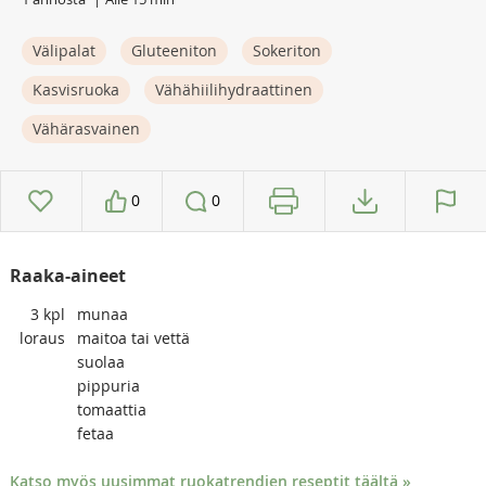
Välipalat
Gluteeniton
Sokeriton
Kasvisruoka
Vähähiilihydraattinen
Vähärasvainen
0
0
Raaka-aineet
3
kpl
munaa
loraus
maitoa tai vettä
suolaa
pippuria
tomaattia
fetaa
Katso myös uusimmat ruokatrendien reseptit täältä »