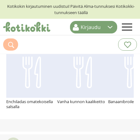
Kotikokin kirjautuminen uudistui! Päivitä Alma-tunnuksesi Kotikokki-
tunnukseen täällä
Kirjaudu
ETUSIVU
Suosittelemme myös
RESEPTIHAKU
RUOKATEEMAT
KESKUSTELUT
KOTIKOKIT
Enchiladas omatekoisella
Vanha kunnon kaalikeitto
Banaanibroileria
salsalla