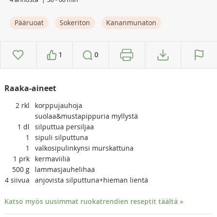
Pääruoat
Sokeriton
Kananmunaton
1
0
Raaka-aineet
2
rkl
korppujauhoja
suolaa&mustapippuria myllystä
1
dl
silputtua persiljaa
1
sipuli silputtuna
1
valkosipulinkynsi murskattuna
1
prk
kermaviiliä
500
g
lammasjauhelihaa
4
siivua
anjovista silputtuna+hieman lientä
Katso myös uusimmat ruokatrendien reseptit täältä »