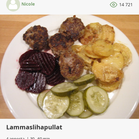
Nicole
14 721
Lammaslihapullat
4 annosta
30 - 60 min