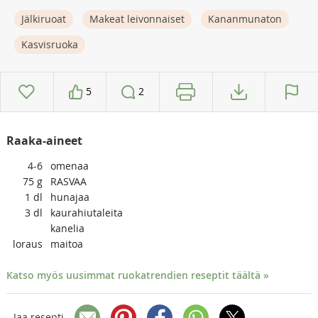
Jälkiruoat
Makeat leivonnaiset
Kananmunaton
Kasvisruoka
5
2
Raaka-aineet
4-6
omenaa
75
g
RASVAA
1
dl
hunajaa
3
dl
kaurahiutaleita
kanelia
loraus
maitoa
Katso myös uusimmat ruokatrendien reseptit täältä »
Jaa resepti