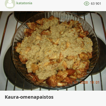
katatonia
63 901
Kaura-omenapaistos