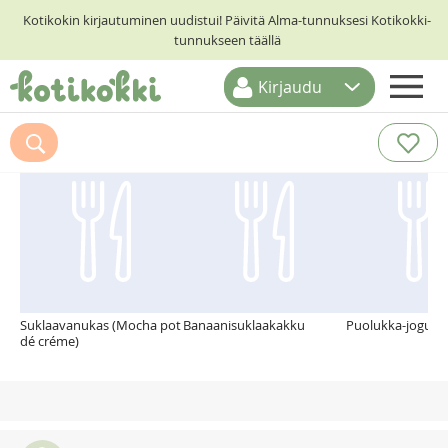
Kotikokin kirjautuminen uudistui! Päivitä Alma-tunnuksesi Kotikokki-
tunnukseen täällä
Kirjaudu
ETUSIVU
Suosittelemme myös
RESEPTIHAKU
RUOKATEEMAT
KESKUSTELUT
KOTIKOKIT
Suklaavanukas (Mocha pot
Banaanisuklaakakku
Puolukka-jogurtt
dé créme)