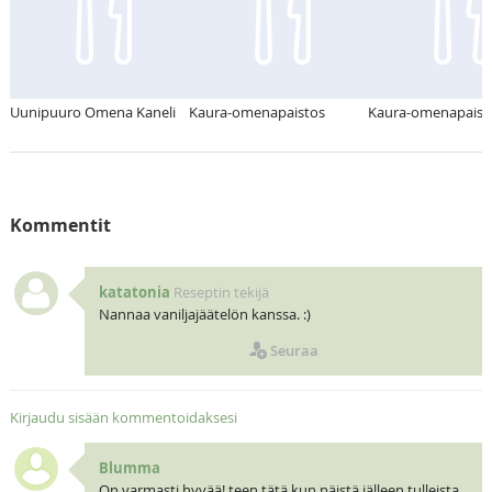
Uunipuuro Omena Kaneli
Kaura-omenapaistos
Kaura-omenapaist
Kommentit
katatonia
Reseptin tekijä
Nannaa vaniljajäätelön kanssa. :)
Seuraa
Kirjaudu sisään kommentoidaksesi
Blumma
On varmasti hyvää! teen tätä kun näistä jälleen tulleista