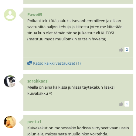
Pawe69
Poikani teki tätä jouluksi isovanhemmilleen ja ollaan
saatu siitä paljon kehuja ja kiitosta joten me kiitetään
sinua kun olet tämän tänne julkaissut eli KIITOS!
(maistuu myös muulloinkin erittäin hyvältä)
2
Katso kaikki vastaukset (
1
)
sarakkaasi
Meillä on aina kaikissa juhlissa täytekakun lisäksi
kuivakakku =)
1
peetu1
Kuivakakut on monessakin kodissa siirtyneet vaan usein
jolun alla, miksei näitä muulloinkin voi tehdä.