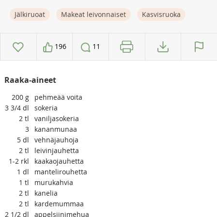
Jälkiruoat
Makeat leivonnaiset
Kasvisruoka
196
11
Raaka-aineet
200
g
pehmeää voita
3 3/4
dl
sokeria
2
tl
vaniljasokeria
3
kananmunaa
5
dl
vehnäjauhoja
2
tl
leivinjauhetta
1-2
rkl
kaakaojauhetta
1
dl
mantelirouhetta
1
tl
murukahvia
2
tl
kanelia
2
tl
kardemummaa
2 1/2
dl
appelsiinimehua