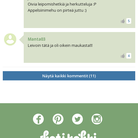
Oivia leipomishetkiä ja herkutteluja :P
Appelsiinimehu on pirteä juttu :)
5
Manta03
Leivoin tätä ja oli oikein maukasta!!!
4
Näytä kaikki kommentit (11)