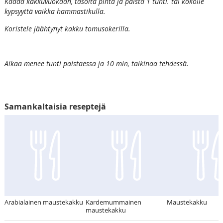
Kaada kakkuvuokaan, tasoita pinta ja paista 1 tunti. tai kokoile
kypsyyttä vaikka hammastikulla.
Koristele jäähtynyt kakku tomusokerilla.
Aikaa menee tunti paistaessa ja 10 min, taikinaa tehdessä.
Samankaltaisia reseptejä
Arabialainen maustekakku
Kardemummainen
Maustekakku
maustekakku