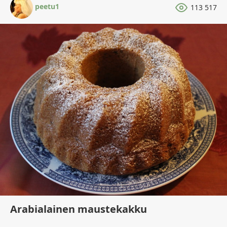
peetu1
113 517
Arabialainen maustekakku