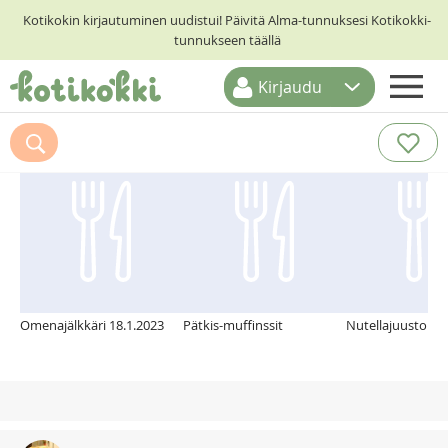
Kotikokin kirjautuminen uudistui! Päivitä Alma-tunnuksesi Kotikokki-
tunnukseen täällä
Kirjaudu
ETUSIVU
Suosittelemme myös
RESEPTIHAKU
RUOKATEEMAT
KESKUSTELUT
KOTIKOKIT
Omenajälkkäri 18.1.2023
Pätkis-muffinssit
Nutellajuustoka