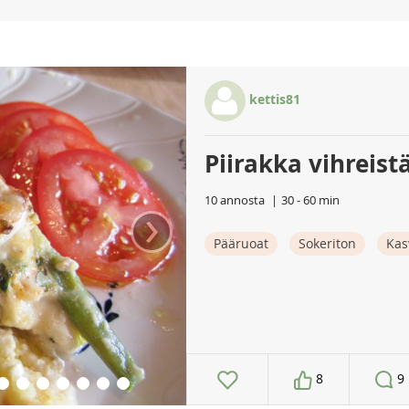
kettis81
Piirakka vihreist
10 annosta
30 - 60 min
›
Pääruoat
Sokeriton
Kas
8
9