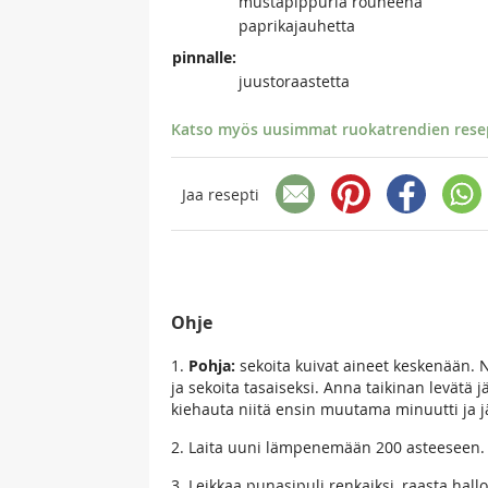
mustapippuria rouheena
paprikajauhetta
pinnalle:
juustoraastetta
Katso myös uusimmat ruokatrendien resept
Jaa resepti
Ohje
1.
Pohja:
sekoita kuivat aineet keskenään. N
ja sekoita tasaiseksi. Anna taikinan levätä 
kiehauta niitä ensin muutama minuutti ja 
2. Laita uuni lämpenemään 200 asteeseen.
3. Leikkaa punasipuli renkaiksi, raasta hall