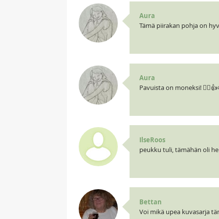
Aura
Tämä piirakan pohja on hyvä
Aura
Pavuista on moneksi! 🧝‍♀️👍
IlseRoos
peukku tuli, tämähän oli h
Bettan
Voi mikä upea kuvasarja täm