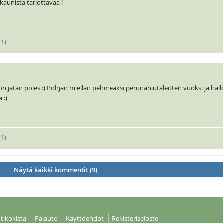
 kaunista tarjottavaa !
(
1
)
 jätän poies :) Pohjan miellän pehmeäksi perunahiutaleitten vuoksi ja hall
 :)
(
1
)
Näytä kaikki kommentit (9)
tikokista
Palaute
Käyttöehdot
Rekisteriseloste