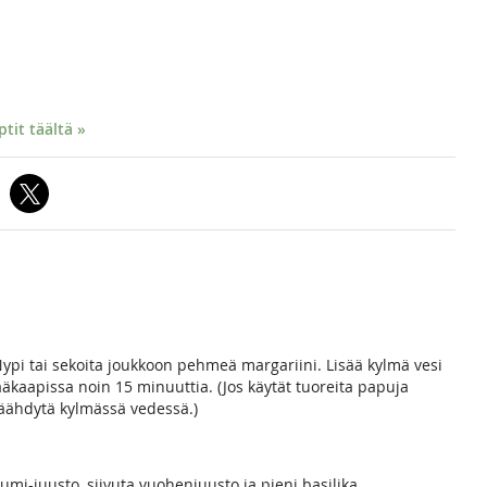
it täältä »
ypi tai sekoita joukkoon pehmeä margariini. Lisää kylmä vesi
jääkaapissa noin 15 minuuttia. (Jos käytät tuoreita papuja
jäähdytä kylmässä vedessä.)
oumi-juusto, siivuta vuohenjuusto ja pieni basilika.