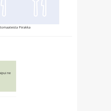
ä tomaateista
Piirakka
aipui ne