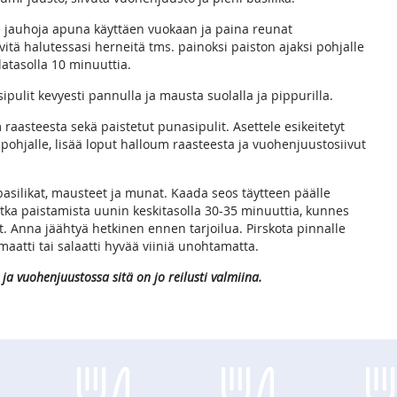
e jauhoja apuna käyttäen vuokaan ja paina reunat
Levitä halutessasi herneitä tms. painoksi paiston ajaksi pohjalle
latasolla 10 minuuttia.
sipulit kevyesti pannulla ja mausta suolalla ja pippurilla.
m raasteesta sekä paistetut punasipulit. Asettele esikeitetyt
 pohjalle, lisää loput halloum raasteesta ja vuohenjuustosiivut
basilikat, mausteet ja munat. Kaada seos täytteen päälle
atka paistamista uunin keskitasolla 30-35 minuuttia, kunnes
t. Anna jäähtyä hetkinen ennen tarjoilua. Pirskota pinnalle
tomaatti tai salaatti hyvää viiniä unohtamatta.
ja vuohenjuustossa sitä on jo reilusti valmiina.