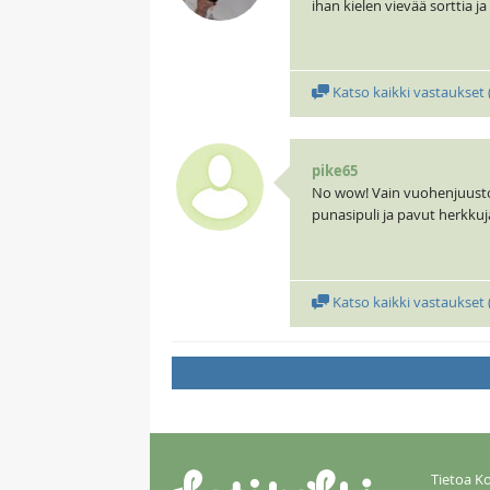
ihan kielen vievää sorttia ja
Katso kaikki vastaukset 
pike65
No wow! Vain vuohenjuuston
punasipuli ja pavut herkkuja
Katso kaikki vastaukset 
Tietoa Ko