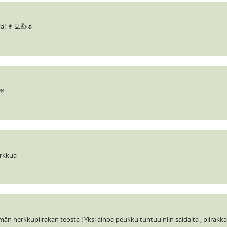
! 👩‍💻👍🌷
🌱
erkkua
än herkkupiirakan teosta ! Yksi ainoa peukku tuntuu niin saidalta , piirakk