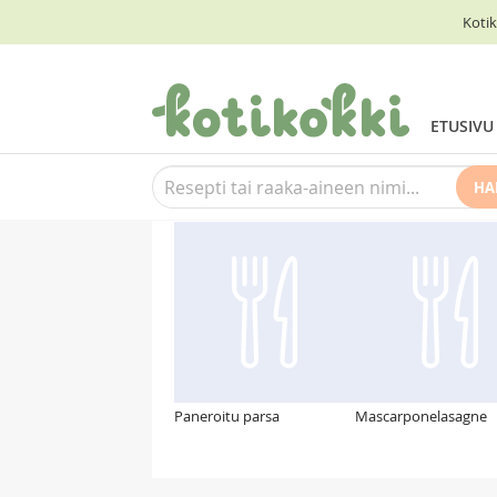
Kotik
ETUSIVU
HA
Suosittelemme myös
Paneroitu parsa
Mascarponelasagne