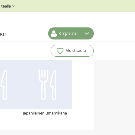
täällä
Kirjaudu
KIT
Muistitaulu
Japanilainen umamikana