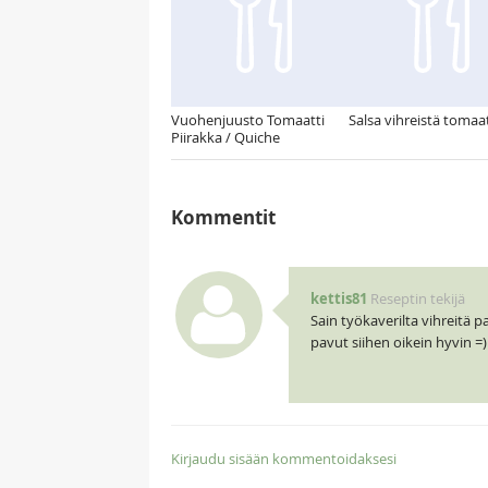
Vuohenjuusto Tomaatti
Salsa vihreistä tomaa
Piirakka / Quiche
Kommentit
kettis81
Reseptin tekijä
Sain työkaverilta vihreitä p
pavut siihen oikein hyvin =)
Kirjaudu sisään kommentoidaksesi