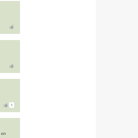
1
a on