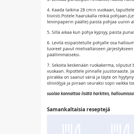
4. Kaada taikina 28 cm:n vuokaan, taputtel
tiiviisti.Pistele haarukalla reikiä pohjaan.(
leivinpaperin päälle) paista pohjaa uunin a
5. Sillä aikaa kun pohja kypsyy, paista puna
6. Levitä esipaistetulle pohjalle osa hallou
tuoreet pavut mielivaltaiseen järjestykseen
päällimmäiseksi.
7. Sekoita keskenään ruokakerma, silputut 
vuokaan. Ripottele pinnalle juustoraaste. J
piirakka on saanut väriä ja täyte on hyytyny
oliiviöljyä ja piiraan seuraksi sopii vaikka 
suolaa kannattaa lisätä harkiten, halloumissa 
Samankaltaisia reseptejä