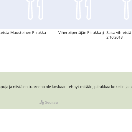
teista
Mausteinen Piirakka
Viherpiipertäjän Piirakka ;)
Salsa vihreist
2.10.2018
apuja ja niistä en tuoreena ole koskaan tehnyt mitään, piirakkaa kokeilin ja t
Seuraa