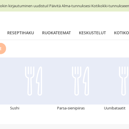
okin kirjautuminen uudistui! Päivitä Alma-tunnuksesi Kotikokki-tunnukseen 
RESEPTIHAKU
RUOKATEEMAT
KESKUSTELUT
KOTIKO
E
Sushi
Parsa-sienipiiras
Uunibataatit