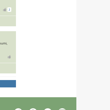
2
oumi,