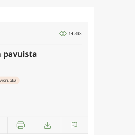
14 338
ä pavuista
visruoka