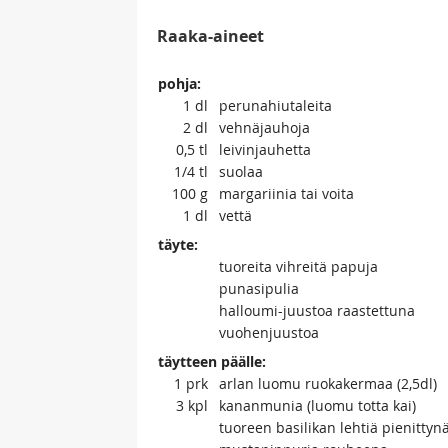
Raaka-aineet
pohja:
1
dl
perunahiutaleita
2
dl
vehnäjauhoja
0,5
tl
leivinjauhetta
1/4
tl
suolaa
100
g
margariinia tai voita
1
dl
vettä
täyte:
tuoreita vihreitä papuja
punasipulia
halloumi-juustoa raastettuna
vuohenjuustoa
täytteen päälle:
1
prk
arlan luomu ruokakermaa (2,5dl)
3
kpl
kananmunia (luomu totta kai)
tuoreen basilikan lehtiä pienittyn