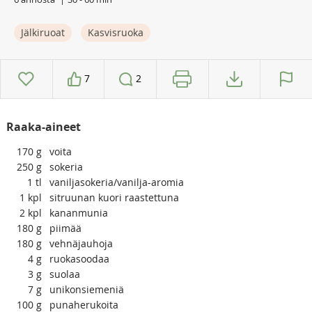
Jälkiruoat
Kasvisruoka
7
2
Raaka-aineet
170
g
voita
250
g
sokeria
1
tl
vaniljasokeria/vanilja-aromia
1
kpl
sitruunan kuori raastettuna
2
kpl
kananmunia
180
g
piimää
180
g
vehnäjauhoja
4
g
ruokasoodaa
3
g
suolaa
7
g
unikonsiemeniä
100
g
punaherukoita