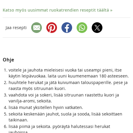
Katso myös uusimmat ruokatrendien reseptit täältä »
Jaa resepti
Ohje
voitele ja jauhota mieleisesi vuoka tai useampi pieni, itse
käytin leipävuokaa. laita uuni kuumenemaan 180 asteeseen.
huuhtele herukat ja jätä kuivumaan talouspaperille. pese ja
raasta myös sitruunan kuori.
vaahdota voi ja sokeri, lisää sitruunan raastettu kuori ja
vanilja-aromi, sekoita.
lisää munat yksitellen hyvin vatkaten.
sekoita keskenään jauhot, suola ja sooda, lisää sekoittaen
taikinaan.
lisää piimä ja sekoita. pyöräytä halutessasi herukat
jauhoissa.