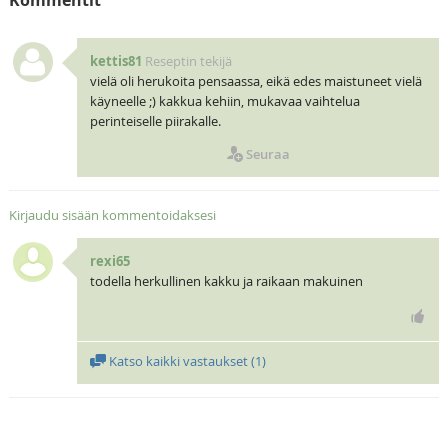
kettis81
Reseptin tekijä
vielä oli herukoita pensaassa, eikä edes maistuneet vielä
käyneelle ;) kakkua kehiin, mukavaa vaihtelua
perinteiselle piirakalle.
Seuraa
Kirjaudu sisään kommentoidaksesi
rexi65
todella herkullinen kakku ja raikaan makuinen
Katso kaikki vastaukset (
1
)