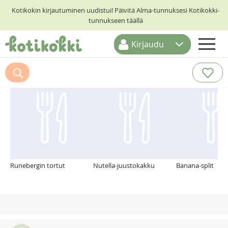
Kotikokin kirjautuminen uudistui! Päivitä Alma-tunnuksesi Kotikokki-
tunnukseen täällä
Kirjaudu
ETUSIVU
Suosittelemme myös
RESEPTIHAKU
RUOKATEEMAT
KESKUSTELUT
KOTIKOKIT
Runebergin tortut
Nutella-juustokakku
Banana-split