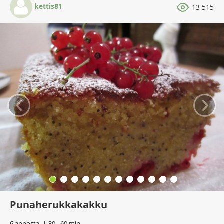
kettis81
13 515
‹
›
Punaherukkakakku
6 annosta
30 - 60 min