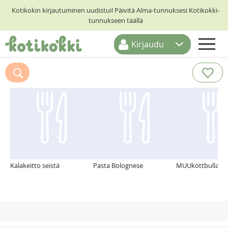
Kotikokin kirjautuminen uudistui! Päivitä Alma-tunnuksesi Kotikokki-
tunnukseen täällä
Kirjaudu
ETUSIVU
Suosittelemme myös
RESEPTIHAKU
RUOKATEEMAT
KESKUSTELUT
KOTIKOKIT
Kalakeitto seistä
Pasta Bolognese
MUUköttbullar