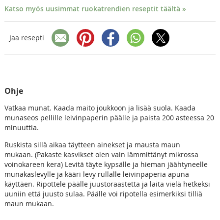
Katso myös uusimmat ruokatrendien reseptit täältä »
Jaa resepti
Ohje
Vatkaa munat. Kaada maito joukkoon ja lisää suola. Kaada
munaseos pellille leivinpaperin päälle ja paista 200 asteessa 20
minuuttia.
Ruskista sillä aikaa täytteen ainekset ja mausta maun
mukaan. (Pakaste kasvikset olen vain lämmittänyt mikrossa
voinokareen kera) Levitä täyte kypsälle ja hieman jäähtyneelle
munakaslevylle ja kääri levy rullalle leivinpaperia apuna
käyttäen. Ripottele päälle juustoraastetta ja laita vielä hetkeksi
uuniin että juusto sulaa. Päälle voi ripotella esimerkiksi tilliä
maun mukaan.