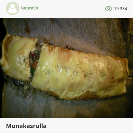
Noora90
19 334
Munakasrulla