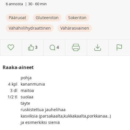
6 annosta
30 - 60 min
Pääruoat
Gluteeniton
Sokeriton
Vähähiilihydraattinen
Vähärasvainen
3
4
Raaka-aineet
pohja
4
kpl
kananmunia
3
dl
maitoa
1/2
tl
suolaa
täyte
ruskistettua jauhelihaa
kasviksia (parsakaalta,kukkakaalta,porkkanaa..)
ja esimerkiksi sieniä