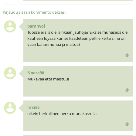
Kirjaudu sisään kommentoidaksesi
paranvoi
Tuossa ei siis ole lainkaan jauhoja? Eiks se munaseos ole
kauhean löysää kun se kaadetaan pellille kerta siinä on
vaan kananmunaa ja maitoa?
Noora90
Mukavaa että maistuu!
rexi65
oikein herkullinen herku munakasrulla