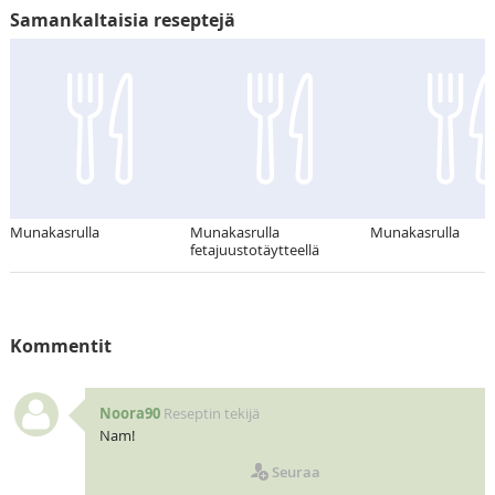
Samankaltaisia reseptejä
Munakasrulla
Munakasrulla
Munakasrulla
fetajuustotäytteellä
Kommentit
Noora90
Reseptin tekijä
Nam!
Seuraa