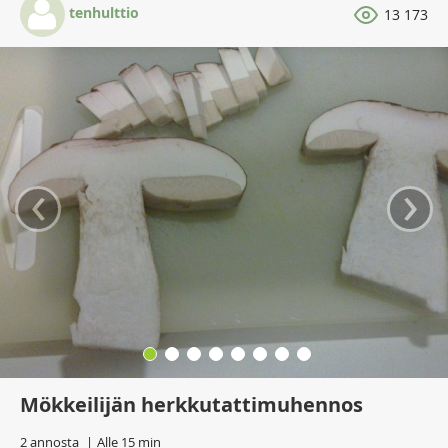
tenhulttio
13 173
‹
›
Mökkeilijän herkkutattimuhennos
2 annosta
Alle 15 min