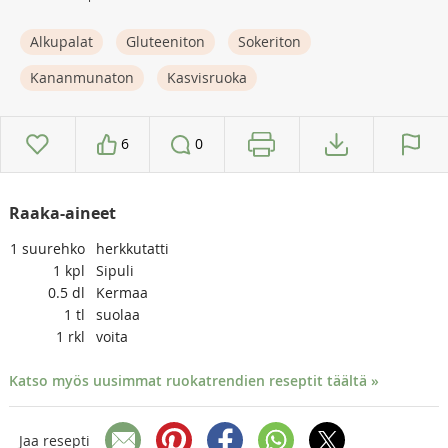
Alkupalat
Gluteeniton
Sokeriton
Kananmunaton
Kasvisruoka
6
0
Raaka-aineet
1
suurehko
herkkutatti
1
kpl
Sipuli
0.5
dl
Kermaa
1
tl
suolaa
1
rkl
voita
Katso myös uusimmat ruokatrendien reseptit täältä »
Jaa resepti