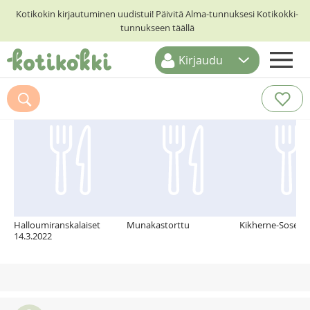
Kotikokin kirjautuminen uudistui! Päivitä Alma-tunnuksesi Kotikokki-
tunnukseen täällä
Kirjaudu
ETUSIVU
Suosittelemme myös
RESEPTIHAKU
RUOKATEEMAT
KESKUSTELUT
KOTIKOKIT
Halloumiranskalaiset
Munakastorttu
Kikherne-Sosekei
14.3.2022