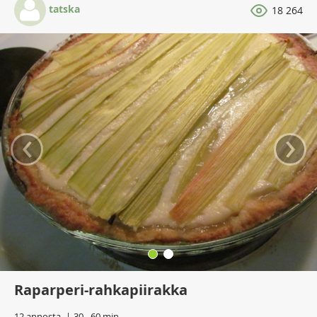
tatska
18 264
‹
›
Raparperi-rahkapiirakka
12 annosta
30 - 60 min