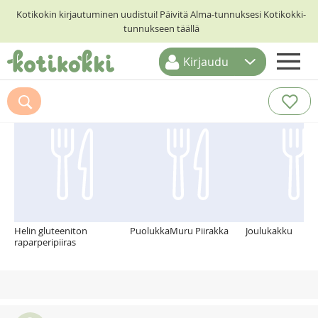
Kotikokin kirjautuminen uudistui! Päivitä Alma-tunnuksesi Kotikokki-
tunnukseen täällä
Kirjaudu
ETUSIVU
Suosittelemme myös
RESEPTIHAKU
RUOKATEEMAT
KESKUSTELUT
KOTIKOKIT
Helin gluteeniton
PuolukkaMuru Piirakka
Joulukakku
raparperipiiras