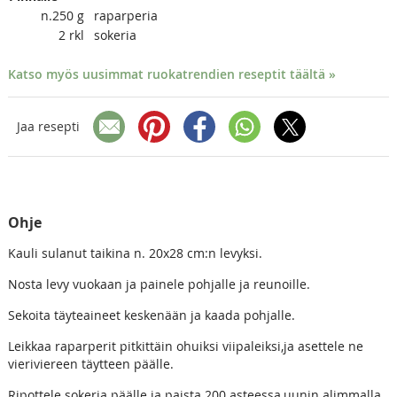
n.250
g
raparperia
2
rkl
sokeria
Katso myös uusimmat ruokatrendien reseptit täältä »
Jaa resepti
Ohje
Kauli sulanut taikina n. 20x28 cm:n levyksi.
Nosta levy vuokaan ja painele pohjalle ja reunoille.
Sekoita täyteaineet keskenään ja kaada pohjalle.
Leikkaa raparperit pitkittäin ohuiksi viipaleiksi,ja asettele ne
vieriviereen täytteen päälle.
Ripottele sokeria päälle ja paista 200 asteessa,uunin alimmalla