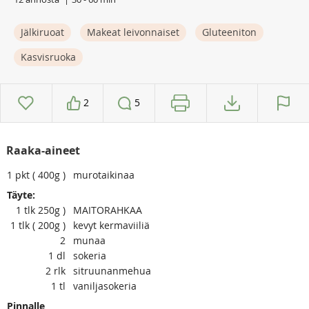
Jälkiruoat
Makeat leivonnaiset
Gluteeniton
Kasvisruoka
2
5
Raaka-aineet
1
pkt ( 400g )
murotaikinaa
Täyte:
1
tlk 250g )
MAITORAHKAA
1
tlk ( 200g )
kevyt kermaviiliä
2
munaa
1
dl
sokeria
2
rlk
sitruunanmehua
1
tl
vaniljasokeria
Pinnalle