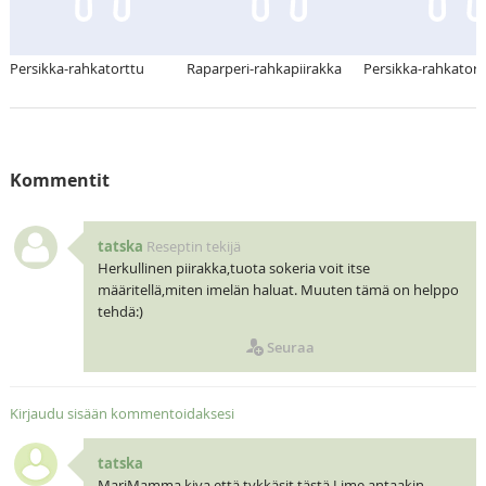
Persikka-rahkatorttu
Raparperi-rahkapiirakka
Persikka-rahkatort
Kommentit
tatska
Reseptin tekijä
Herkullinen piirakka,tuota sokeria voit itse
määritellä,miten imelän haluat. Muuten tämä on helppo
tehdä:)
Seuraa
Kirjaudu sisään kommentoidaksesi
tatska
MariMamma,kiva että tykkäsit tästä.Lime antaakin