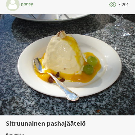
pansy
7 201
Sitruunainen pashajäätelö
5 annosta