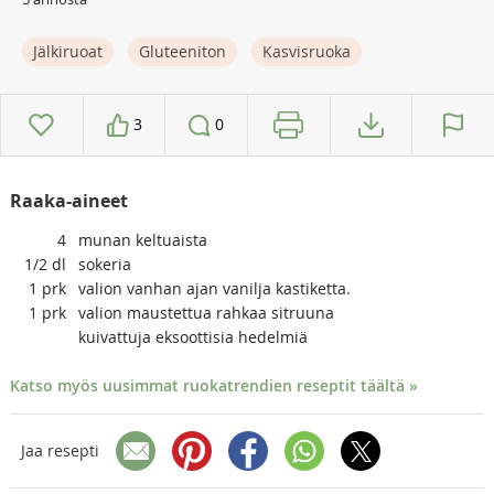
Jälkiruoat
Gluteeniton
Kasvisruoka
3
0
Raaka-aineet
4
munan keltuaista
1/2
dl
sokeria
1
prk
valion vanhan ajan vanilja kastiketta.
1
prk
valion maustettua rahkaa sitruuna
kuivattuja eksoottisia hedelmiä
Katso myös uusimmat ruokatrendien reseptit täältä »
Jaa resepti