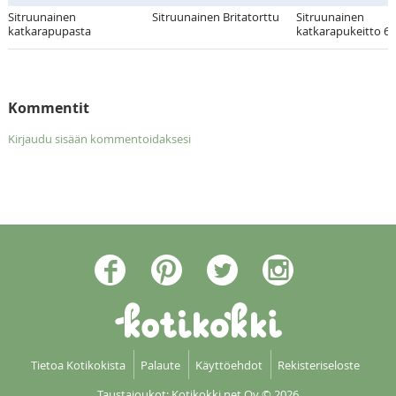
Sitruunainen
Sitruunainen Britatorttu
Sitruunainen
katkarapupasta
katkarapukeitto 6:l
Kommentit
Kirjaudu sisään kommentoidaksesi
Tietoa Kotikokista
Palaute
Käyttöehdot
Rekisteriseloste
Taustajoukot: Kotikokki net Oy
© 2026