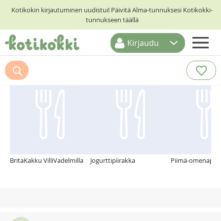
Kotikokin kirjautuminen uudistui! Päivitä Alma-tunnuksesi Kotikokki-
tunnukseen täällä
Kirjaudu
ETUSIVU
Suosittelemme myös
RESEPTIHAKU
RUOKATEEMAT
KESKUSTELUT
KOTIKOKIT
BritaKakku VilliVadelmilla
Jogurttipiirakka
Piimä-omenapiir