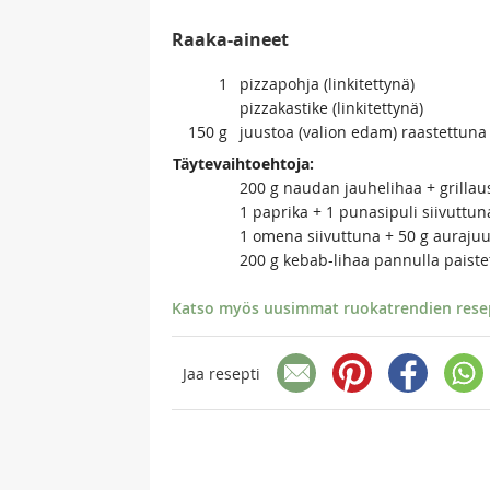
Raaka-aineet
1
pizzapohja (linkitettynä)
pizzakastike (linkitettynä)
150
g
juustoa (valion edam) raastettuna
Täytevaihtoehtoja:
200 g naudan jauhelihaa + grilla
1 paprika + 1 punasipuli siivuttun
1 omena siivuttuna + 50 g auraju
200 g kebab-lihaa pannulla paiste
Katso myös uusimmat ruokatrendien resept
Jaa resepti