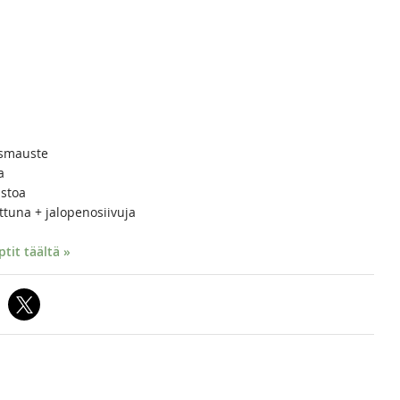
usmauste
a
ustoa
ttuna + jalopenosiivuja
it täältä »