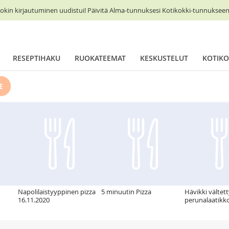
okin kirjautuminen uudistui! Päivitä Alma-tunnuksesi Kotikokki-tunnukseen 
RESEPTIHAKU
RUOKATEEMAT
KESKUSTELUT
KOTIKO
E
Napolilaistyyppinen pizza
5 minuutin Pizza
Hävikki vältett
16.11.2020
perunalaatikko