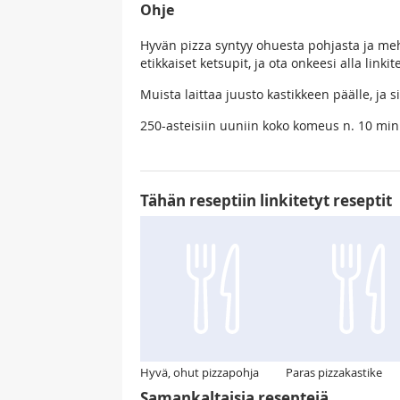
Ohje
Hyvän pizza syntyy ohuesta pohjasta ja meh
etikkaiset ketsupit, ja ota onkeesi alla link
Muista laittaa juusto kastikkeen päälle, ja si
250-asteisiin uuniin koko komeus n. 10 minu
Tähän reseptiin linkitetyt reseptit
Hyvä, ohut pizzapohja
Paras pizzakastike
Samankaltaisia reseptejä