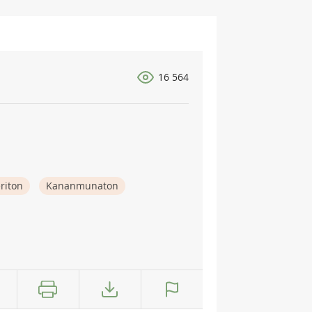
16 564
riton
Kananmunaton