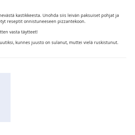
evästä kastikkeesta. Unohda siis leivän paksuiset pohjat ja
itetyt reseptit onnistuneeseen pizzantekoon.
tten vasta täytteet!
utiksi, kunnes juusto on sulanut, muttei vielä ruskistunut.