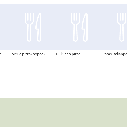
a
Tortilla pizza (nopea)
Rukiinen pizza
Paras Italianp