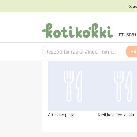
Kotik
ETUSIVU
HA
Suosittelemme myös
Artesaanipizza
Kreikkalainen lankku