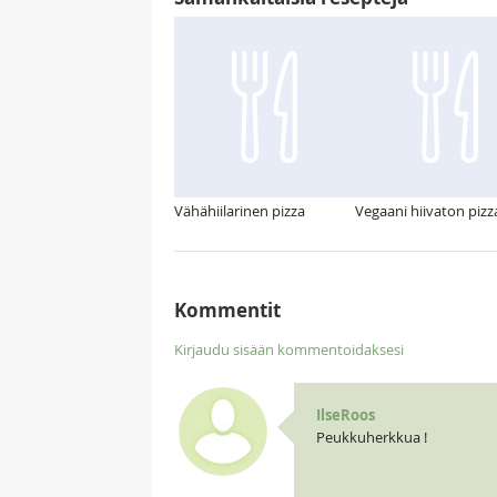
Vähähiilarinen pizza
Vegaani hiivaton pizz
Kommentit
Kirjaudu sisään kommentoidaksesi
IlseRoos
Peukkuherkkua !