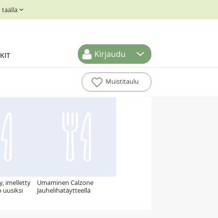
täällä
Kirjaudu
KIT
Muistitaulu
y, imelletty
Umaminen Calzone
 uusiksi
Jauhelihatäytteellä