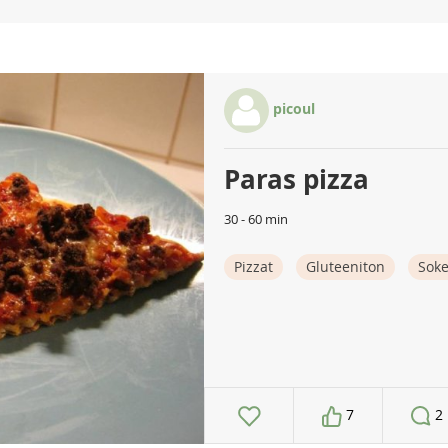
picoul
Paras pizza
30 - 60 min
Pizzat
Gluteeniton
Soke
7
2