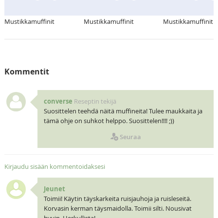
Mustikkamuffinit
Mustikkamuffinit
Mustikkamuffinit
Kommentit
converse
Reseptin tekijä
Suosittelen teehdä näitä muffineita! Tulee maukkaita ja
tämä ohje on suhkot helppo. Suosittelen!!!! ;))
Seuraa
Kirjaudu sisään kommentoidaksesi
Jeunet
Toimii! Käytin täyskarkeita ruisjauhoja ja ruisleseitä.
Korvasin kerman täysmaidolla. Toimii silti. Nousivat
hyvin. Herkullista!