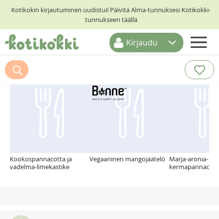
Kotikokin kirjautuminen uudistui! Päivitä Alma-tunnuksesi Kotikokki-
tunnukseen täällä
Kirjaudu
ETUSIVU
Suosittelemme myös
RESEPTIHAKU
RUOKATEEMAT
KESKUSTELUT
KOTIKOKIT
Kookospannacotta ja
Vegaaninen mangojäätelö
Marja-aronia- ja
vadelma-limekastike
kermapannacotta