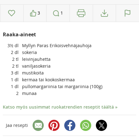
3
1
Raaka-aineet
3½
dl
Myllyn Paras Erikoisvehnäjauhoja
2
dl
sokeria
2
tl
leivinjauhetta
2
tl
vaniljasokeria
3
dl
mustikoita
1
dl
kermaa tai kookoskermaa
1
dl
pullomargariinia tai margariinia (100g)
2
munaa
Katso myös uusimmat ruokatrendien reseptit täältä »
Jaa resepti