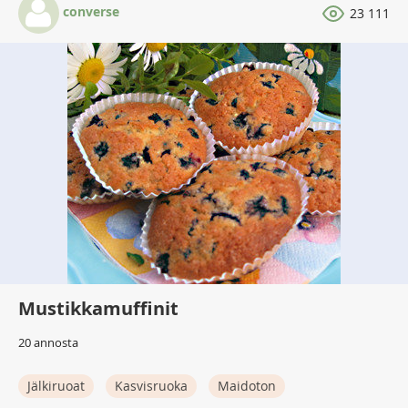
converse
23 111
Mustikkamuffinit
20 annosta
Jälkiruoat
Kasvisruoka
Maidoton