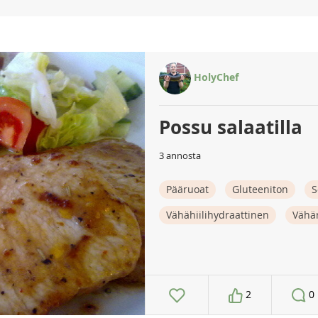
HolyChef
Possu salaatilla
3 annosta
Pääruoat
Gluteeniton
S
Vähähiilihydraattinen
Vähä
2
0