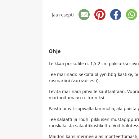
Jaa resepti
Ohje
Leikkaa possufile n. 1,5-2 cm paksuiksi siivui
Tee marinadi: Sekoita öljyyn bbq-kastike, pi
rosmariini (varovaisesti).
Levitä marinadi pihville kauttaaltaan. Vuor
marinoitumaan n. tunniksi.
Paista pihvit sopivalla lämmöllä, älä paista y
Tee salaatti ja rouhi pikkusen mustapippuria 
ranskalaista salaattikastiketta. Voit halute
Maidon kans mennee alas moitteettomasti, m