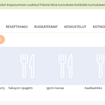
okin kirjautuminen uudistui! Päivitä Alma-tunnuksesi Kotikokki-tunnukseen 
RESEPTIHAKU
RUOKATEEMAT
KESKUSTELUT
KOTIKO
E
urry
Taikayön spagetti
Igorin kanaa
Kaalilaatikko