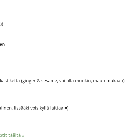
ä)
nen
astiketta (ginger & sesame, voi olla muukin, maun mukaan)
linen, lissääki vois kyllä laittaa =)
it täältä »