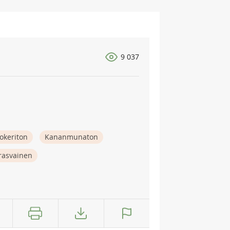
9 037
okeriton
Kananmunaton
rasvainen