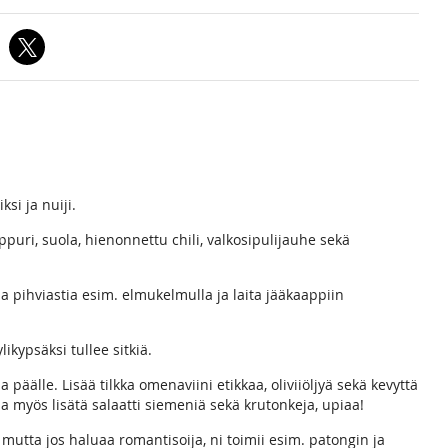
ksi ja nuiji.
ppuri, suola, hienonnettu chili, valkosipulijauhe sekä
aa pihviastia esim. elmukelmulla ja laita jääkaappiin
likypsäksi tullee sitkiä.
päälle. Lisää tilkka omenaviini etikkaa, oliviiöljyä sekä kevyttä
ssa myös lisätä salaatti siemeniä sekä krutonkeja, upiaa!
utta jos haluaa romantisoija, ni toimii esim. patongin ja