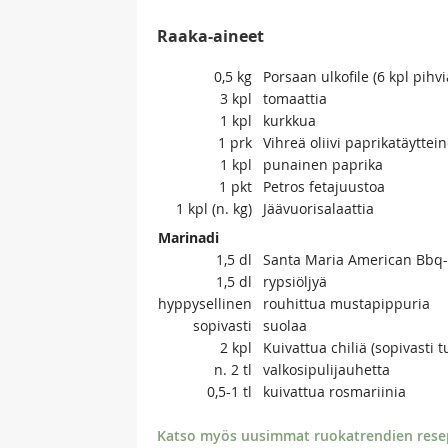
Raaka-aineet
0,5
kg
Porsaan ulkofile (6 kpl pihvi
3
kpl
tomaattia
1
kpl
kurkkua
1
prk
Vihreä oliivi paprikatäyttei
1
kpl
punainen paprika
1
pkt
Petros fetajuustoa
1
kpl (n. kg)
Jäävuorisalaattia
Marinadi
1,5
dl
Santa Maria American Bbq-k
1,5
dl
rypsiöljyä
hyppysellinen
rouhittua mustapippuria
sopivasti
suolaa
2
kpl
Kuivattua chiliä (sopivasti tu
n. 2
tl
valkosipulijauhetta
0,5-1
tl
kuivattua rosmariinia
Katso myös uusimmat ruokatrendien resept