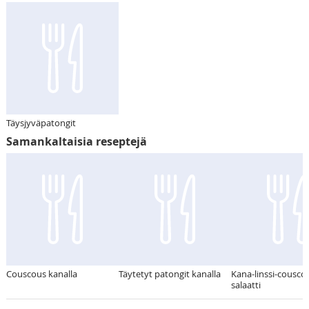
Täysjyväpatongit
Samankaltaisia reseptejä
Couscous kanalla
Täytetyt patongit kanalla
Kana-linssi-couscou
salaatti