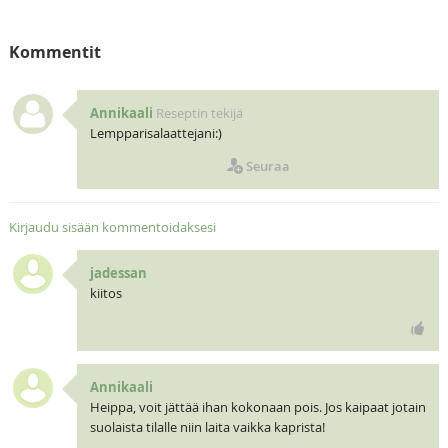
Kommentit
Annikaali
Reseptin tekijä
Lempparisalaattejani:)
Seuraa
Kirjaudu sisään kommentoidaksesi
jadessan
kiitos
Annikaali
Heippa, voit jättää ihan kokonaan pois. Jos kaipaat jotain
suolaista tilalle niin laita vaikka kaprista!