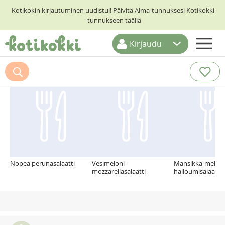
Kotikokin kirjautuminen uudistui! Päivitä Alma-tunnuksesi Kotikokki-
tunnukseen täällä
Kirjaudu
ETUSIVU
Suosittelemme myös
RESEPTIHAKU
RUOKATEEMAT
KESKUSTELUT
KOTIKOKIT
Nopea perunasalaatti
Vesimeloni-
Mansikka-meloni
mozzarellasalaatti
halloumisalaatti