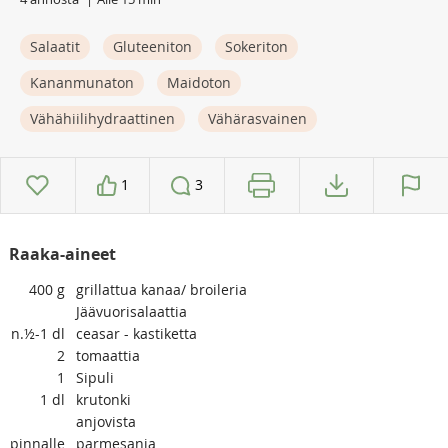
Salaatit
Gluteeniton
Sokeriton
Kananmunaton
Maidoton
Vähähiilihydraattinen
Vähärasvainen
1
3
Raaka-aineet
400
g
grillattua kanaa/ broileria
Jäävuorisalaattia
n.½-1
dl
ceasar - kastiketta
2
tomaattia
1
Sipuli
1
dl
krutonki
anjovista
pinnalle
parmesania