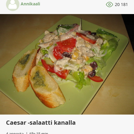
Annikaali
20 181
Caesar -salaatti kanalla
4 annosta
Alle 15 min