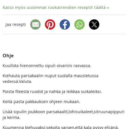
Katso myös uusimmat ruokatrendien reseptit täältä »
Jaa resepti
Ohje
Kuullota hienonnettu sipuli oivariini rasvassa.
Kiehauta parsakaalin nuput suolalla maustetussa
vedessä.Valuta.
Poista fileestä ruodot ja nahka ja leikkaa suikaleiksi.
Keitä pasta pakkauksen ohjeen mukaan.
Lisää sipulin joukkoon parsakaalit,lohisuikaleet,sitruunapippuri
ja kerma.
Kuumenna kiehuvaksi;sekoita varoen,että kala pysyy ehjänä.