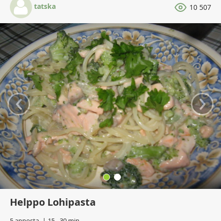
tatska
10 507
‹
›
Helppo Lohipasta
5 annosta
15 - 30 min