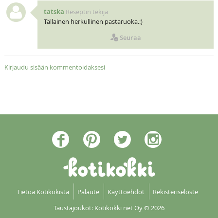
tatska
Reseptin tekijä
Tällainen herkullinen pastaruoka.:)
Seuraa
Kirjaudu sisään kommentoidaksesi
Tietoa Kotikokista
Palaute
Käyttöehdot
Rekisteriseloste
Taustajoukot: Kotikokki net Oy
© 2026