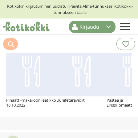
Kotikokin kirjautuminen uudistui! Päivitä Alma-tunnuksesi Kotikokki-
tunnukseen täällä
Kirjaudu
ETUSIVU
Suosittelemme myös
RESEPTIHAKU
RUOKATEEMAT
KESKUSTELUT
KOTIKOKIT
Pinaatti-makaroonilaatikko
Uunifetaraviolit
Pastaa ja
18.10.2022
LinssiTomaattika