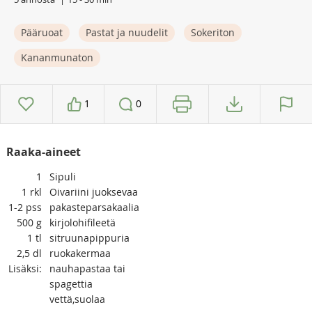
Pääruoat
Pastat ja nuudelit
Sokeriton
Kananmunaton
1
0
Raaka-aineet
1
Sipuli
1
rkl
Oivariini juoksevaa
1-2
pss
pakasteparsakaalia
500
g
kirjolohifileetä
1
tl
sitruunapippuria
2,5
dl
ruokakermaa
Lisäksi:
nauhapastaa tai
spagettia
vettä,suolaa