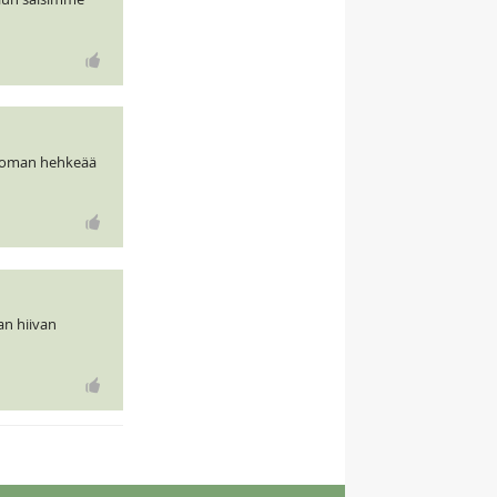
ttoman hehkeää
han hiivan