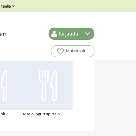
täällä
Kirjaudu
KIT
Muistitaulu
oli
Marja-jogurttipirtelö