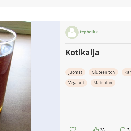
tepheikk
Kotikalja
Juomat
Gluteeniton
Ka
Vegaani
Maidoton
28
3