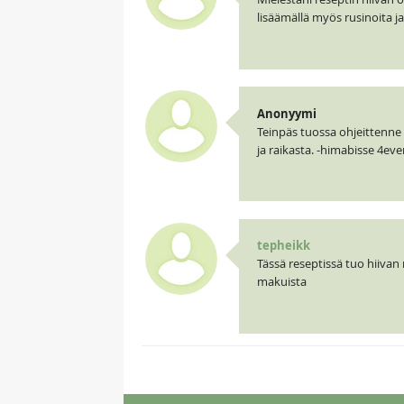
lisäämällä myös rusinoita 
Anonyymi
Teinpäs tuossa ohjeittenn
ja raikasta. -himabisse 4eve
tepheikk
Tässä reseptissä tuo hiivan m
makuista