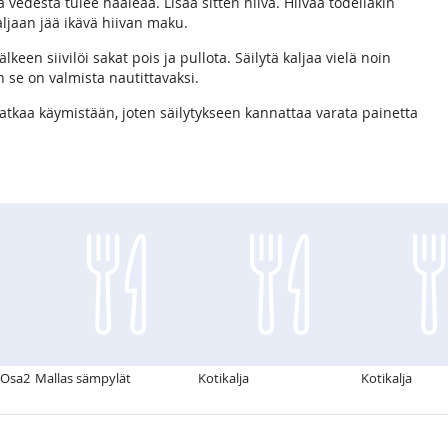
ta vedestä tulee haaleaa. Lisää sitten hiiva. Hiivaa todellakin
aljaan jää ikävä hiivan maku.
keen siivilöi sakat pois ja pullota. Säilytä kaljaa vielä noin
 se on valmista nautittavaksi.
jatkaa käymistään, joten säilytykseen kannattaa varata painetta
 Osa2
Mallas sämpylät
Kotikalja
Kotikalja