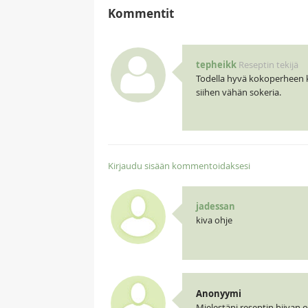
Kommentit
tepheikk
Reseptin tekijä
Todella hyvä kokoperheen kot
siihen vähän sokeria.
Kirjaudu sisään kommentoidaksesi
jadessan
kiva ohje
Anonyymi
Mielestäni reseptin hiivan