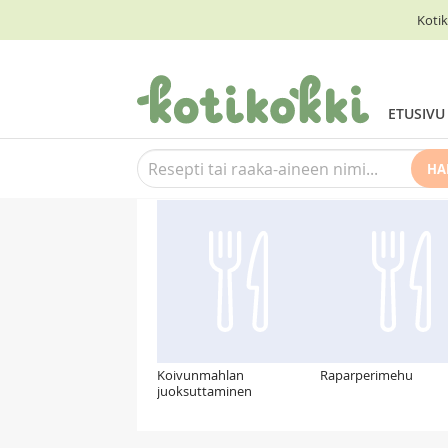
Kotik
ETUSIVU
HA
Suosittelemme myös
Koivunmahlan
Raparperimehu
juoksuttaminen