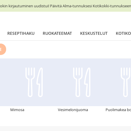
okin kirjautuminen uudistui! Päivitä Alma-tunnuksesi Kotikokki-tunnukseen 
RESEPTIHAKU
RUOKATEEMAT
KESKUSTELUT
KOTIKO
E
Mimosa
Vesimelonijuoma
Puolimakea bo