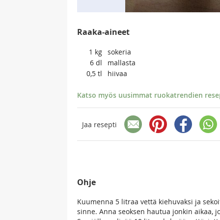
Raaka-aineet
1
kg
sokeria
6
dl
mallasta
0,5
tl
hiivaa
Katso myös uusimmat ruokatrendien resept
Jaa resepti
Ohje
Kuumenna 5 litraa vettä kiehuvaksi ja sekoi
sinne. Anna seoksen hautua jonkin aikaa, jo