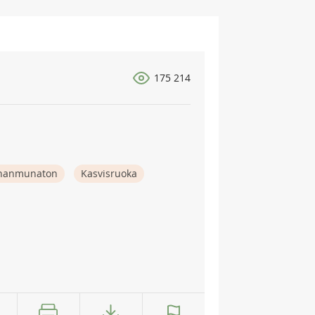
175 214
nanmunaton
Kasvisruoka