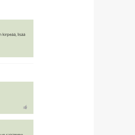
 kirpeää, lisää
maun saisimme