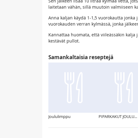
Sen jälkeen lisää 10 litraa kylmää vettä, jot
laitetaan vähän, sillä muutoin valmiiseen k
Anna kaljan käydä 1-1,5 vuorokautta jonka jäl
vuorokauden verran kylmässä, jonka jälkeen
Kannattaa huomata, että viileässäkin kalja 
kestävät pullot.
Samankaltaisia reseptejä
Joululimppu
PIPARKAKUT JOULU...