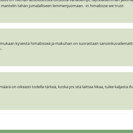
ja mantelin tähän jumalalliseen lemmenjuomaan. -in himabisse we trust-
e mukaan kyseistä himabisseä ja makuhan on suorastaan sanoinkuvailema
r-
äärä on oikeasti todella tärkeä, koska jos sitä laittaa liikaa, tulee kaljasta i