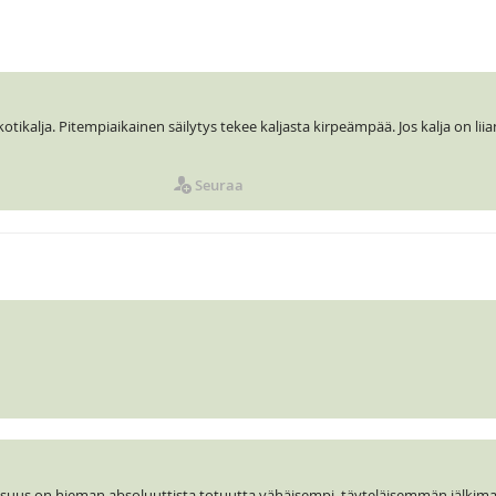
ikalja. Pitempiaikainen säilytys tekee kaljasta kirpeämpää. Jos kalja on liian
Seuraa
 osuus on hieman absoluuttista totuutta vähäisempi, täyteläisemmän jälki