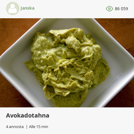
Janska
86 059
Avokadotahna
4 annosta
Alle 15 min