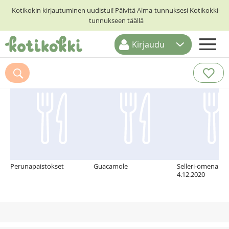
Kotikokin kirjautuminen uudistui! Päivitä Alma-tunnuksesi Kotikokki-
tunnukseen täällä
Kirjaudu
ETUSIVU
Suosittelemme myös
RESEPTIHAKU
RUOKATEEMAT
KESKUSTELUT
KOTIKOKIT
Perunapaistokset
Guacamole
Selleri-omenakro
4.12.2020