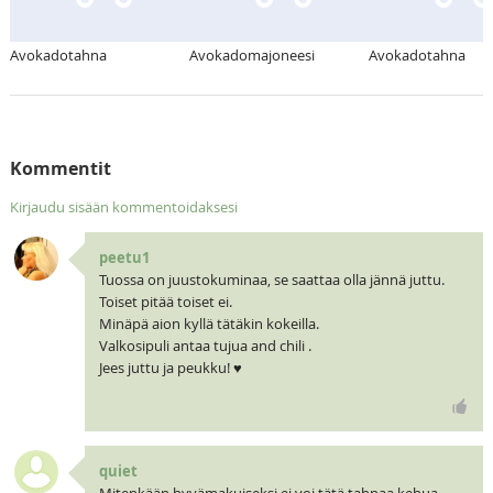
Avokadotahna
Avokadomajoneesi
Avokadotahna
Kommentit
Kirjaudu sisään kommentoidaksesi
peetu1
Tuossa on juustokuminaa, se saattaa olla jännä juttu.
Toiset pitää toiset ei.
Minäpä aion kyllä tätäkin kokeilla.
Valkosipuli antaa tujua and chili .
Jees juttu ja peukku! ♥
quiet
Mitenkään hyvämakuiseksi ei voi tätä tahnaa kehua,