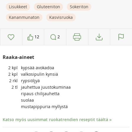
Lisukkeet
Gluteeniton
Sokeriton
Kananmunaton
Kasvisruoka
12
2
Raaka-aineet
2
kpl
kypsää avokadoa
2
kpl
valkosipulin kynsiä
2
rkl
rypsiöljyä
2
tl
jauhettua juustokuminaa
ripaus chilijauhetta
suolaa
mustapippuria myllystä
Katso myös uusimmat ruokatrendien reseptit täältä »