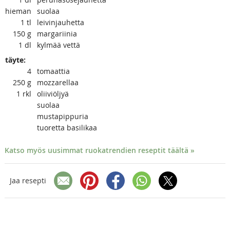
hieman
suolaa
1
tl
leivinjauhetta
150
g
margariinia
1
dl
kylmää vettä
täyte:
4
tomaattia
250
g
mozzarellaa
1
rkl
oliiviöljyä
suolaa
mustapippuria
tuoretta basilikaa
Katso myös uusimmat ruokatrendien reseptit täältä »
Jaa resepti