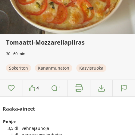
Tomaatti-Mozzarellapiiras
30 - 60 min
Sokeriton
Kananmunaton
Kasvisruoka
4
1
Raaka-aineet
Pohja:
3,5
dl
vehnäjauhoja
1
dl
perunasosejauhetta