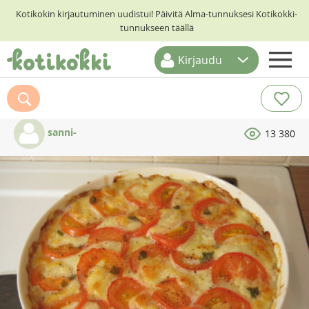
Kotikokin kirjautuminen uudistui! Päivitä Alma-tunnuksesi Kotikokki-
tunnukseen täällä
Kirjaudu
ETUSIVU
RESEPTIHAKU
sanni-
13 380
RUOKATEEMAT
KESKUSTELUT
KOTIKOKIT