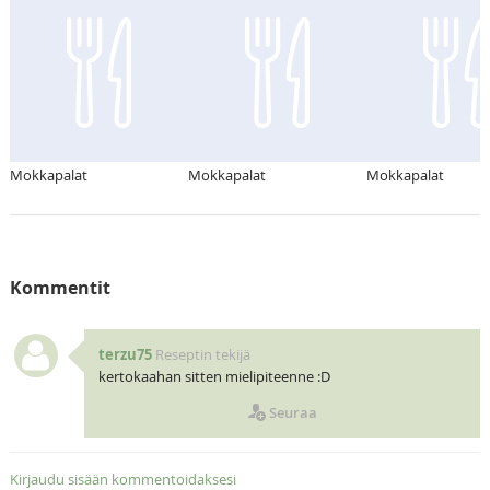
Mokkapalat
Mokkapalat
Mokkapalat
Kommentit
terzu75
Reseptin tekijä
kertokaahan sitten mielipiteenne :D
Seuraa
Kirjaudu sisään kommentoidaksesi