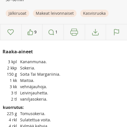
Jälkiruoat
Makeat leivonnaiset
Kasvisruoka
9
1
Raaka-aineet
3
kpl
Kananmunaa.
2
kkp
Sokeria.
150
g
Soita Tai Margariinia.
1
kk
Maitoa.
3
kk
vehnäjauhoja.
3
tl
Leivinjauhetta.
2
tl
vaniljasokeria.
kuorrutus:
225
g
Tomusokeria.
4
rkl
Sulatettua voita.
4
rkl
Kylmää kahvia.