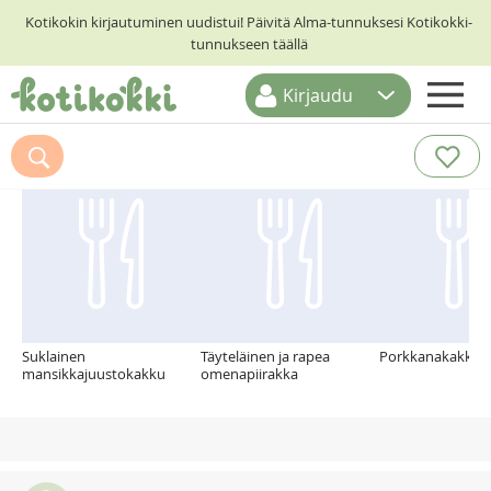
Kotikokin kirjautuminen uudistui! Päivitä Alma-tunnuksesi Kotikokki-
tunnukseen täällä
Kirjaudu
ETUSIVU
Suosittelemme myös
RESEPTIHAKU
RUOKATEEMAT
KESKUSTELUT
KOTIKOKIT
Suklainen
Täyteläinen ja rapea
Porkkanakakku
mansikkajuustokakku
omenapiirakka