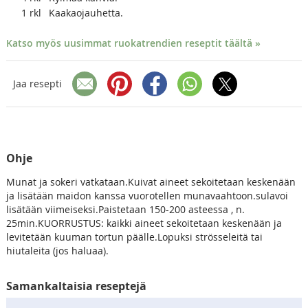
1
rkl
Kaakaojauhetta.
Katso myös uusimmat ruokatrendien reseptit täältä »
Jaa resepti
Ohje
Munat ja sokeri vatkataan.Kuivat aineet sekoitetaan keskenään
ja lisätään maidon kanssa vuorotellen munavaahtoon.sulavoi
lisätään viimeiseksi.Paistetaan 150-200 asteessa , n.
25min.KUORRUSTUS: kaikki aineet sekoitetaan keskenään ja
levitetään kuuman tortun päälle.Lopuksi strösseleitä tai
hiutaleita (jos haluaa).
Samankaltaisia reseptejä