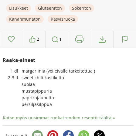
Lisukkeet
Gluteeniton
Sokeriton
Kananmunaton
Kasvisruoka
2
1
Raaka-aineet
1
dl
margariinia (voileivälle tarkoitettua )
2-3
tl
sweet chili-kastiketta
suolaa
mustapippuria
paprikajauhetta
persiljasilppua
Katso myös uusimmat ruokatrendien reseptit täältä »
Jaa resepti