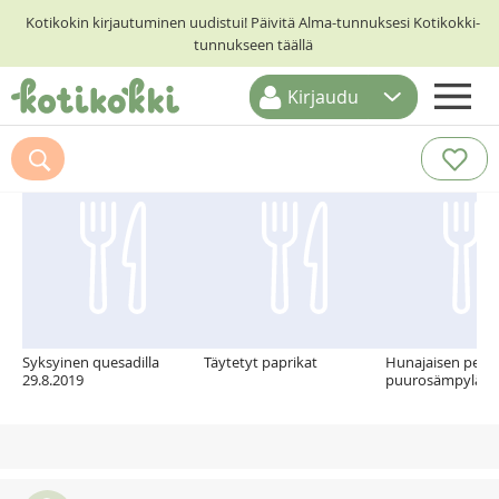
Kotikokin kirjautuminen uudistui! Päivitä Alma-tunnuksesi Kotikokki-
tunnukseen täällä
Kirjaudu
ETUSIVU
Suosittelemme myös
RESEPTIHAKU
RUOKATEEMAT
KESKUSTELUT
KOTIKOKIT
Syksyinen quesadilla
Täytetyt paprikat
Hunajaisen peh
29.8.2019
puurosämpylät (