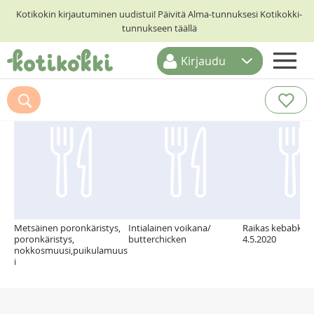
Kotikokin kirjautuminen uudistui! Päivitä Alma-tunnuksesi Kotikokki-
tunnukseen täällä
Kirjaudu
ETUSIVU
Suosittelemme myös
RESEPTIHAKU
RUOKATEEMAT
KESKUSTELUT
KOTIKOKIT
Metsäinen poronkäristys,
Intialainen voikana/
Raikas kebabkast
poronkäristys,
butterchicken
4.5.2020
nokkosmuusi,puikulamuus
i