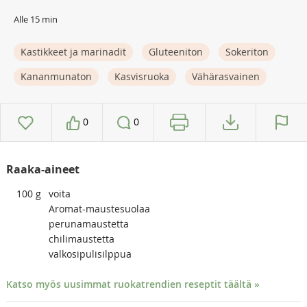
Alle 15 min
Kastikkeet ja marinadit
Gluteeniton
Sokeriton
Kananmunaton
Kasvisruoka
Vähärasvainen
0
0
Raaka-aineet
100
g
voita
Aromat-maustesuolaa
perunamaustetta
chilimaustetta
valkosipulisilppua
Katso myös uusimmat ruokatrendien reseptit täältä »