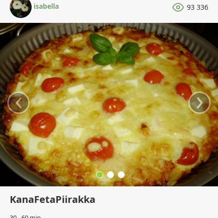
isabella
93 336
‹
›
KanaFetaPiirakka
30 - 60 min