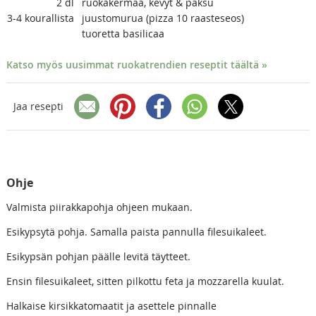
2
dl
ruokakermaa, kevyt & paksu
3-4
kourallista
juustomurua (pizza 10 raasteseos)
tuoretta basilicaa
Katso myös uusimmat ruokatrendien reseptit täältä »
Jaa resepti
Ohje
Valmista piirakkapohja ohjeen mukaan.
Esikypsytä pohja. Samalla paista pannulla filesuikaleet.
Esikypsän pohjan päälle levitä täytteet.
Ensin filesuikaleet, sitten pilkottu feta ja mozzarella kuulat.
Halkaise kirsikkatomaatit ja asettele pinnalle