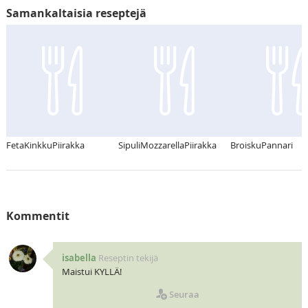
Samankaltaisia reseptejä
FetaKinkkuPiirakka
SipuliMozzarellaPiirakka
BroiskuPannari
Kommentit
isabella
Reseptin tekijä
Maistui KYLLÄ!
Seuraa