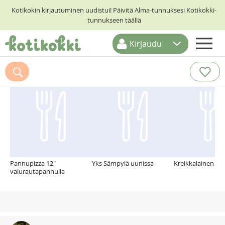
Kotikokin kirjautuminen uudistui! Päivitä Alma-tunnuksesi Kotikokki-
tunnukseen täällä
Kirjaudu
ETUSIVU
Suosittelemme myös
RESEPTIHAKU
RUOKATEEMAT
KESKUSTELUT
KOTIKOKIT
Pannupizza 12"
Yks Sämpylä uunissa
Kreikkalainen la
valurautapannulla