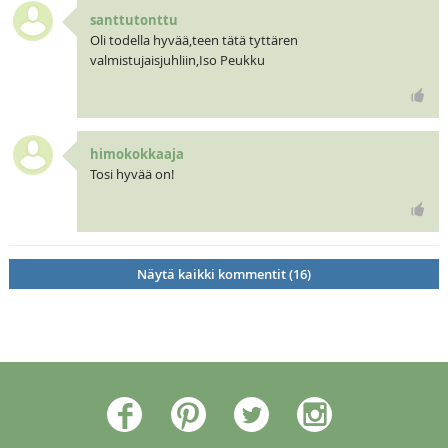
santtutonttu
Oli todella hyvää,teen tätä tyttären
valmistujaisjuhliin,Iso Peukku
himokokkaaja
Tosi hyvää on!
Näytä kaikki kommentit (16)