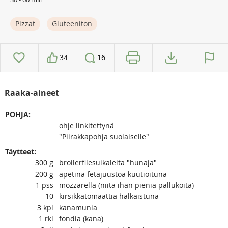
Pizzat
Gluteeniton
34
16
Raaka-aineet
POHJA:
ohje linkitettynä
"Piirakkapohja suolaiselle"
Täytteet:
300
g
broilerfilesuikaleita "hunaja"
200
g
apetina fetajuustoa kuutioituna
1
pss
mozzarella (niitä ihan pieniä pallukoita)
10
kirsikkatomaattia halkaistuna
3
kpl
kanamunia
1
rkl
fondia (kana)