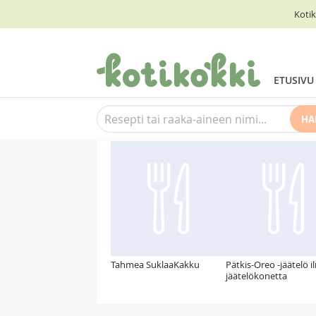
Kotik
ETUSIVU
HA
Suosittelemme myös
Tahmea SuklaaKakku
Pätkis-Oreo -jäätelö 
jäätelökonetta