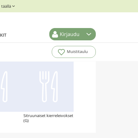
täällä
Kirjaudu
KIT
Muistitaulu
Sitruunaiset kierreleivokset
(G)