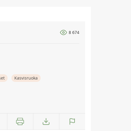
8 674
set
Kasvisruoka