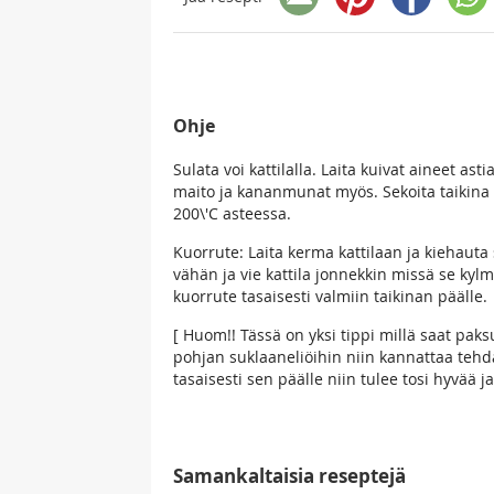
Ohje
Sulata voi kattilalla. Laita kuivat aineet ast
maito ja kananmunat myös. Sekoita taikina p
200\'C asteessa.
Kuorrute: Laita kerma kattilaan ja kiehauta
vähän ja vie kattila jonnekkin missä se kylm
kuorrute tasaisesti valmiin taikinan päälle.
[ Huom!! Tässä on yksi tippi millä saat pak
pohjan suklaaneliöihin niin kannattaa tehdä
tasaisesti sen päälle niin tulee tosi hyvää
Samankaltaisia reseptejä