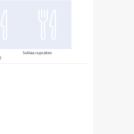
Suklaa cupcakes
)