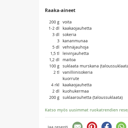
Raaka-aineet
200
g
voita
1-2
dl
kaakaojauhetta
3
dl
sokeria
3
kananmunaa
5
dl
vehnäjauhoja
1,5
tl
leivinjauhetta
1,2
dl
maitoa
100
g
suklaata murskana (taloussuklaat
2
tl
vanilliinisokeria
kuorrute
4
rkl
kaakaojauhetta
2
dl
kuohukermaa
200
g
suklaarouhetta (taloussuklaata)
Katso myös uusimmat ruokatrendien resept
Jaa resepti