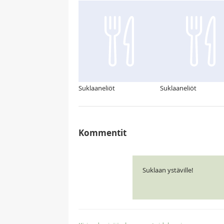
Suklaaneliöt
Suklaaneliöt
Kommentit
Suklaan ystäville!