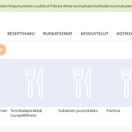
okin kirjautuminen uudistui! Päivitä Alma-tunnuksesi Kotikokki-tunnukseen 
RESEPTIHAKU
RUOKATEEMAT
KESKUSTELUT
KOTIKO
E
ilman
Tonnikalapiirakka(
Suklainen juustokakku
Pavlova
Uunipellillinen)