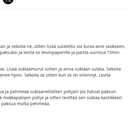
iaan ja sekoita ne, sitten lisää sulatettu voi kuiva-aine seokseen,
aksuksi ja levitä se leivinpaperille ja paista uunissa 15min
 se. Lisää suklaamurut siihen ja anna suklaan sulata. Sekoita
enee hyvin. Sekoita se sitten kun se on viilennyt. Levitä
sua ja pehmeää suklaaneliöitten pohjan! Jos haluat paksun
 mokkapalojen pohja ja sitten levittää sen suklaa kastikkeen
 ja paksua mutta pehmeää.