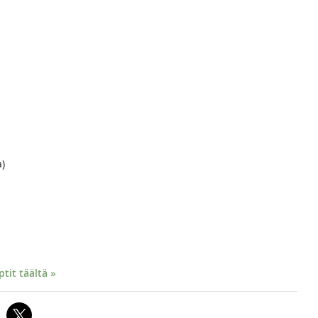
a)
it täältä »