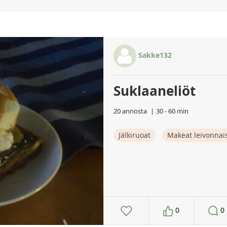
Sakke132
Suklaaneliöt
20 annosta
30 - 60 min
Jälkiruoat
Makeat leivonnai
0
0