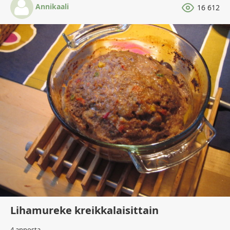
Annikaali
16 612
Lihamureke kreikkalaisittain
4 annosta