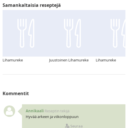
Samankaltaisia reseptejä
Lihamureke
Juustoinen Lihamureke
Lihamureke
Kommentit
Annikaali
Reseptin tekijä
Hyvää arkeen ja viikonloppuun
Seuraa