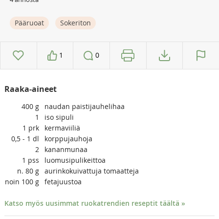
Pääruoat
Sokeriton
1
0
Raaka-aineet
400
g
naudan paistijauhelihaa
1
iso sipuli
1
prk
kermaviiliä
0,5 - 1
dl
korppujauhoja
2
kananmunaa
1
pss
luomusipulikeittoa
n. 80
g
aurinkokuivattuja tomaatteja
noin 100
g
fetajuustoa
Katso myös uusimmat ruokatrendien reseptit täältä »