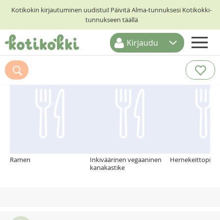
Kotikokin kirjautuminen uudistui! Päivitä Alma-tunnuksesi Kotikokki-
tunnukseen täällä
Kirjaudu
ETUSIVU
Suosittelemme myös
RESEPTIHAKU
RUOKATEEMAT
KESKUSTELUT
KOTIKOKIT
Ramen
Inkiväärinen vegaaninen
Hernekeittopihvi
kanakastike