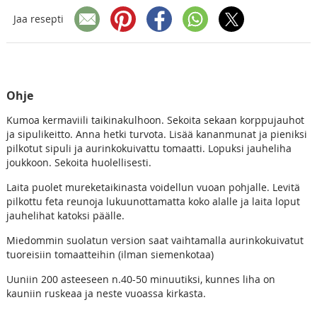
Jaa resepti
Ohje
Kumoa kermaviili taikinakulhoon. Sekoita sekaan korppujauhot
ja sipulikeitto. Anna hetki turvota. Lisää kananmunat ja pieniksi
pilkotut sipuli ja aurinkokuivattu tomaatti. Lopuksi jauheliha
joukkoon. Sekoita huolellisesti.
Laita puolet mureketaikinasta voidellun vuoan pohjalle. Levitä
pilkottu feta reunoja lukuunottamatta koko alalle ja laita loput
jauhelihat katoksi päälle.
Miedommin suolatun version saat vaihtamalla aurinkokuivatut
tuoreisiin tomaatteihin (ilman siemenkotaa)
Uuniin 200 asteeseen n.40-50 minuutiksi, kunnes liha on
kauniin ruskeaa ja neste vuoassa kirkasta.