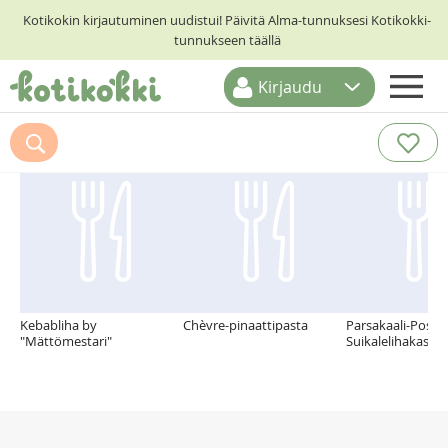
Kotikokin kirjautuminen uudistui! Päivitä Alma-tunnuksesi Kotikokki-
tunnukseen täällä
Kirjaudu
ETUSIVU
Suosittelemme myös
RESEPTIHAKU
RUOKATEEMAT
KESKUSTELUT
KOTIKOKIT
Kebabliha by
Chèvre-pinaattipasta
Parsakaali-Possu
"Mättömestari"
Suikalelihakastik