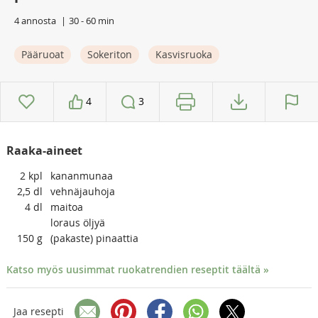
4 annosta
30 - 60 min
Pääruoat
Sokeriton
Kasvisruoka
4
3
Raaka-aineet
2
kpl
kananmunaa
2,5
dl
vehnäjauhoja
4
dl
maitoa
loraus öljyä
150
g
(pakaste) pinaattia
Katso myös uusimmat ruokatrendien reseptit täältä »
Jaa resepti