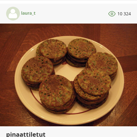
laura_t
10 324
pinaattiletut