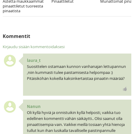
Astetta maukkaammat
Pinaattiletut
Munattomat pinaat
pinaattiletut tuoreesta
pinaatista
Kommentit
Kirjaudu sisään kommentoidaksesi
laura_t
Suosittelen ostamaan kunnon vanhanajan lettupannun
,niin kummasti tulee paistamisesta helpompaa :)
Pitäisiköhän kokeilla kaksinkertaistaa pinaatin määrää?
Nanun
Oli kyllä hyviä ja onnistuikin kyllä helposti, vaikka tuo
edellinen kommentti vähän säikäytti.. Olisi saanut olla
pinaattisempia vain. Vaikkei meillä tosiaan yhtä hienoja
tullut kun ihan lusikalla tavalliselle paistinpannulle