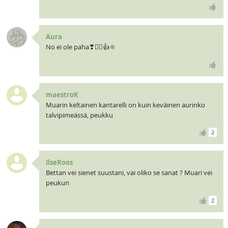
Aura
No ei ole paha❣🧝‍♀️👍🔆
maestroK
Muarin keltainen kantarelli on kuin keväinen aurinko
talvipimeässä, peukku
2
IlseRoos
Bettan vei sienet suustani, vai oliko se sanat ? Muari vei
peukun
2