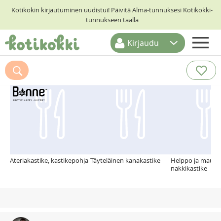
Kotikokin kirjautuminen uudistui! Päivitä Alma-tunnuksesi Kotikokki-
tunnukseen täällä
Kirjaudu
ETUSIVU
Suosittelemme myös
RESEPTIHAKU
RUOKATEEMAT
KESKUSTELUT
KOTIKOKIT
Ateriakastike, kastikepohja
Täyteläinen kanakastike
Helppo ja mauka
nakkikastike