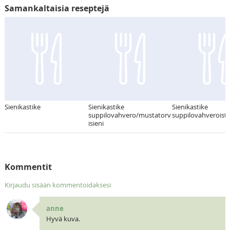
Samankaltaisia reseptejä
Sienikastike
Sienikastike
Sienikastike
suppilovahvero/mustatorv
suppilovahveroista.
isieni
Kommentit
Kirjaudu sisään kommentoidaksesi
anne
Hyvä kuva.