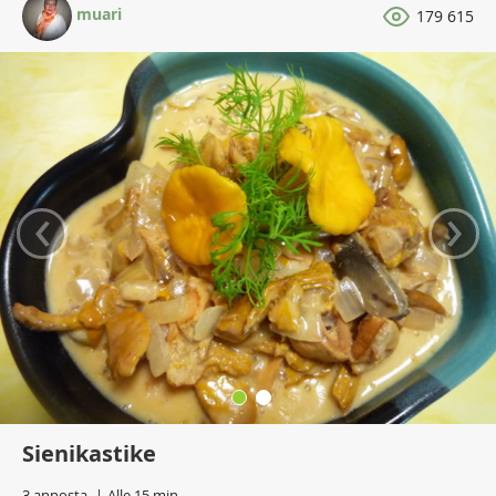
muari
179 615
‹
›
Sienikastike
3 annosta
Alle 15 min