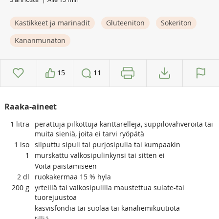
Kastikkeet ja marinadit
Gluteeniton
Sokeriton
Kananmunaton
15
11
Raaka-aineet
1
litra
perattuja pilkottuja kanttarelleja, suppilovahveroita tai
muita sieniä, joita ei tarvi ryöpätä
1
iso
silputtu sipuli tai purjosipulia tai kumpaakin
1
murskattu valkosipulinkynsi tai sitten ei
Voita paistamiseen
2
dl
ruokakermaa 15 % hyla
200
g
yrteillä tai valkosipulilla maustettua sulate-tai
tuorejuustoa
kasvisfondia tai suolaa tai kanaliemikuutiota
tilliä