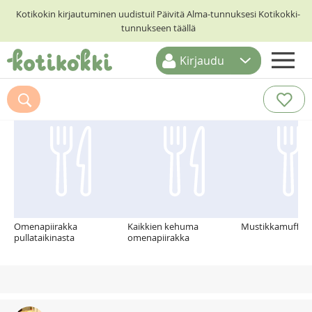
Kotikokin kirjautuminen uudistui! Päivitä Alma-tunnuksesi Kotikokki-
tunnukseen täällä
Kirjaudu
ETUSIVU
Suosittelemme myös
RESEPTIHAKU
RUOKATEEMAT
KESKUSTELUT
KOTIKOKIT
Omenapiirakka
Kaikkien kehuma
Mustikkamuffini
pullataikinasta
omenapiirakka