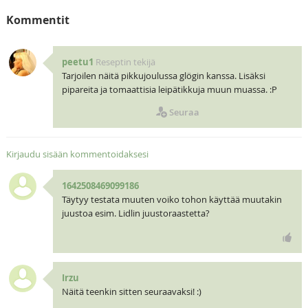
Kommentit
peetu1
Reseptin tekijä
Tarjoilen näitä pikkujoulussa glögin kanssa. Lisäksi
pipareita ja tomaattisia leipätikkuja muun muassa. :P
Seuraa
Kirjaudu sisään kommentoidaksesi
1642508469099186
Täytyy testata muuten voiko tohon käyttää muutakin
juustoa esim. Lidlin juustoraastetta?
Irzu
Näitä teenkin sitten seuraavaksi! :)