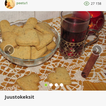
peetu1
27 158
‹
›
Juustokeksit