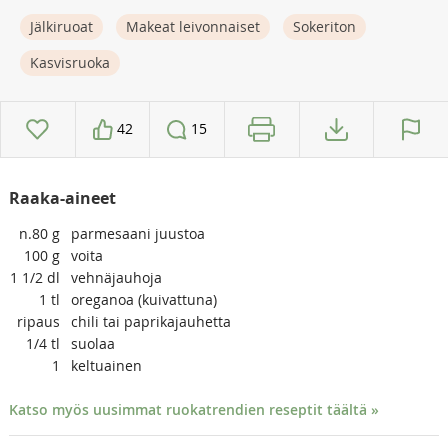
Jälkiruoat
Makeat leivonnaiset
Sokeriton
Kasvisruoka
42
15
Raaka-aineet
n.80
g
parmesaani juustoa
100
g
voita
1 1/2
dl
vehnäjauhoja
1
tl
oreganoa (kuivattuna)
ripaus
chili tai paprikajauhetta
1/4
tl
suolaa
1
keltuainen
Katso myös uusimmat ruokatrendien reseptit täältä »