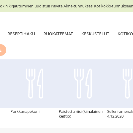
okin kirjautuminen uudistui! Päivitä Alma-tunnuksesi Kotikokki-tunnukseen 
RESEPTIHAKU
RUOKATEEMAT
KESKUSTELUT
KOTIKO
E
Porkkanapekoni
Paistettu riisi (kiinalainen
Selleri-omenak
keittiö)
4.12.2020