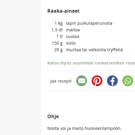
Raaka-aineet
1
kg
lapin puikulaperunoita
1.5
dl
maitoa
1
tl
suolaa
150
g
voita
20
g
mustaa tai valkoista tryffeliä
Katso myös uusimmat ruokatrendien resept
Jaa resepti
Ohje
Nosta voi ja maito huoneenlämpöön.