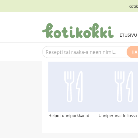
Kotik
ETUSIVU
HA
Suosittelemme myös
Helpot uuniporkkanat
Uuniperunat foliossa