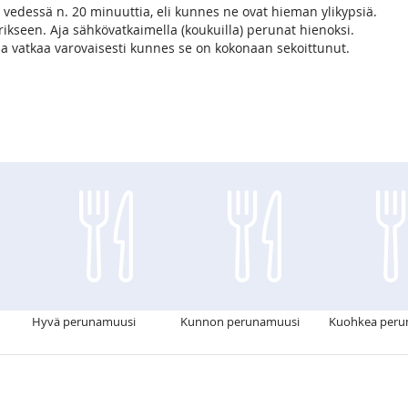
a vedessä n. 20 minuuttia, eli kunnes ne ovat hieman ylikypsiä.
rikseen. Aja sähkövatkaimella (koukuilla) perunat hienoksi.
i ja vatkaa varovaisesti kunnes se on kokonaan sekoittunut.
Hyvä perunamuusi
Kunnon perunamuusi
Kuohkea peru