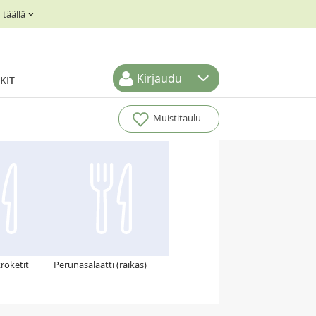
täällä
Kirjaudu
KIT
Muistitaulu
roketit
Perunasalaatti (raikas)