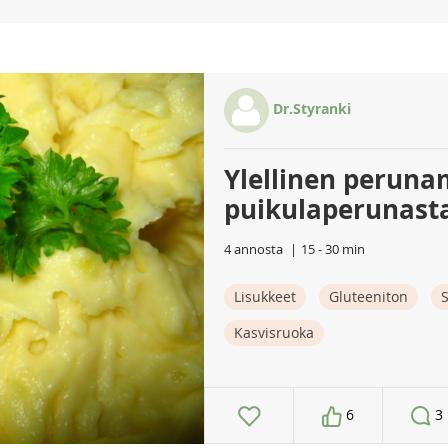
Dr.Styranki
Ylellinen peruna
puikulaperunast
4 annosta
15 - 30 min
Lisukkeet
Gluteeniton
S
Kasvisruoka
6
3