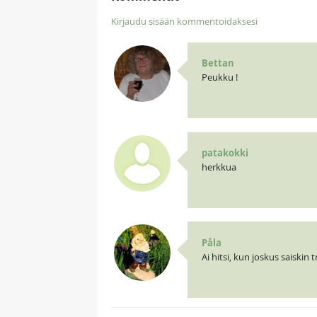
Kirjaudu sisään kommentoidaksesi
Bettan
Peukku !
patakokki
herkkua
Påla
Ai hitsi, kun joskus saiskin tr