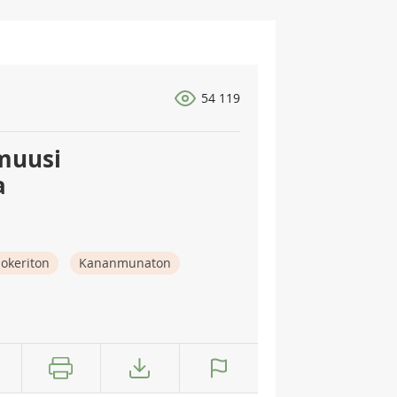
54 119
muusi
a
okeriton
Kananmunaton