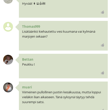
Hyvää! 👩‍💻👍🌺
Thomas999
Lisätäänkö kiehautettu vesi kuumana vai kylmänä
marjojen sekaan?
Bettan
Peukku !
muari
Viimeinen pullollinen juotiin kesäkuussa, mutta loppui
vieläkin liian aikaiseen. Tänä syksynä täytyy tehdä
suurempi satsi.