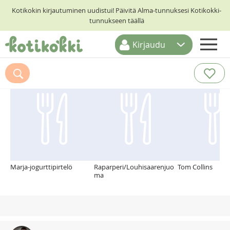
Kotikokin kirjautuminen uudistui! Päivitä Alma-tunnuksesi Kotikokki-
tunnukseen täällä
Kirjaudu
ETUSIVU
Suosittelemme myös
RESEPTIHAKU
RUOKATEEMAT
KESKUSTELUT
KOTIKOKIT
Marja-jogurttipirtelö
Raparperi/Louhisaarenjuo
Tom Collins
ma