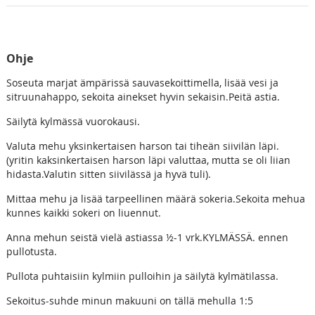
Ohje
Soseuta marjat ämpärissä sauvasekoittimella, lisää vesi ja
sitruunahappo, sekoita ainekset hyvin sekaisin.Peitä astia.
Säilytä kylmässä vuorokausi.
Valuta mehu yksinkertaisen harson tai tiheän siivilän läpi.
(yritin kaksinkertaisen harson läpi valuttaa, mutta se oli liian
hidasta.Valutin sitten siivilässä ja hyvä tuli).
Mittaa mehu ja lisää tarpeellinen määrä sokeria.Sekoita mehua
kunnes kaikki sokeri on liuennut.
Anna mehun seistä vielä astiassa ½-1 vrk.KYLMÄSSÄ. ennen
pullotusta.
Pullota puhtaisiin kylmiin pulloihin ja säilytä kylmätilassa.
Sekoitus-suhde minun makuuni on tällä mehulla 1:5