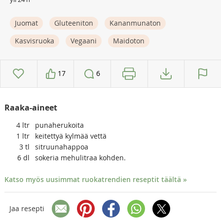
Juomat
Gluteeniton
Kananmunaton
Kasvisruoka
Vegaani
Maidoton
17
6
Raaka-aineet
4
ltr
punaherukoita
1
ltr
keitettyä kylmää vettä
3
tl
sitruunahappoa
6
dl
sokeria mehulitraa kohden.
Katso myös uusimmat ruokatrendien reseptit täältä »
Jaa resepti