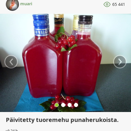
muari
65 441
‹
›
Päivitetty tuoremehu punaherukoista.
yli 24 h