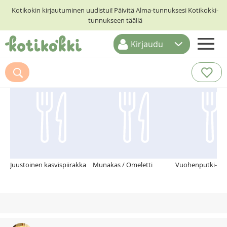
Kotikokin kirjautuminen uudistui! Päivitä Alma-tunnuksesi Kotikokki-
tunnukseen täällä
Kirjaudu
ETUSIVU
Suosittelemme myös
RESEPTIHAKU
RUOKATEEMAT
KESKUSTELUT
KOTIKOKIT
Juustoinen kasvispiirakka
Munakas / Omeletti
Vuohenputki-par