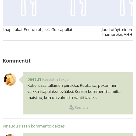
lihapiirakat Peetun ohjeella
Toscapullat
Juustotäytteinen
lihamureke, VHH
Kommentit
peetu1
Reseptin tekijä
Kokeilussa tälläinen piirakka. Ruokaisa, pekoninen
vaikka iltapalaksi, evääksi. Kerron kommenttia miltä
maistuu, kun on valmista nautittavaksi.
Seuraa
Kirjaudu sisään kommentoidaksesi