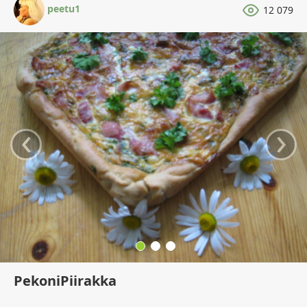
peetu1
12 079
‹
›
PekoniPiirakka