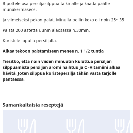
Ripottele osa persiljasilppua taikinalle ja kaada päälle
munakermaseos.
Ja viimeiseksi pekonipalat. Minulla pellin koko oli noin 25* 35
Paista 200 astetta uunin alaosassa n.30min.
Koristele lopulla persiljalla.
Aikaa
tekoon
paistamiseen
menee
n.
1 1/2
tuntia
Tiesitkö, että noin viiden minuutin kuluttua persiljan
silppuamista persiljan aromi haihtuu ja C -Vitamiini alkaa
hävitä. Joten silppua koristepersilja tähän vasta tarjolle
pantaessa.
Samankaltaisia reseptejä