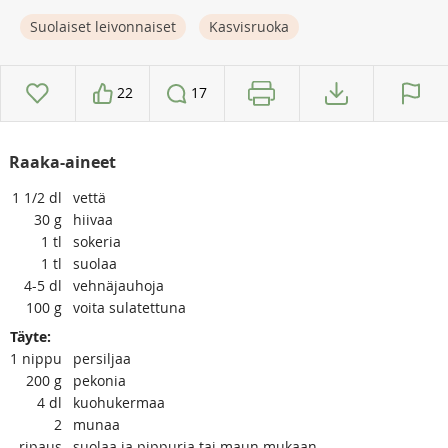
Suolaiset leivonnaiset
Kasvisruoka
22
17
Raaka-aineet
1 1/2
dl
vettä
30
g
hiivaa
1
tl
sokeria
1
tl
suolaa
4-5
dl
vehnäjauhoja
100
g
voita sulatettuna
Täyte:
1
nippu
persiljaa
200
g
pekonia
4
dl
kuohukermaa
2
munaa
ripaus
suolaa ja pippuria tai maun mukaan