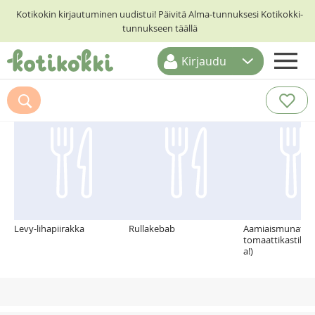
Kotikokin kirjautuminen uudistui! Päivitä Alma-tunnuksesi Kotikokki-
tunnukseen täällä
Kirjaudu
ETUSIVU
Suosittelemme myös
RESEPTIHAKU
RUOKATEEMAT
KESKUSTELUT
KOTIKOKIT
Levy-lihapiirakka
Rullakebab
Aamiaismunat
tomaattikastikk
a!)