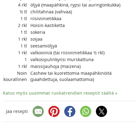
4
rkl
öljyä (maapähkinä, rypsi tai auringonkukka)
½
tl
chilitahnaa (vahvaa)
1
tl
riisiviinietikkaa
2
rkl
Hoisin-kastiketta
1
tl
sokeria
1
rkl
soijaa
1
tl
seesamiöljyä
1
rkl
valkoviiniä (tai riisiviinietikkaa ½ rkl)
1
valkosipulinkynsi murskattuna
1
rkl
maissijauhoja (maizena)
Noin
Cashew tai kuorettomia maapähkinöitä
kourallinen
(paahdettuja, suolaamattomia)
Katso myös uusimmat ruokatrendien reseptit täältä »
Jaa resepti