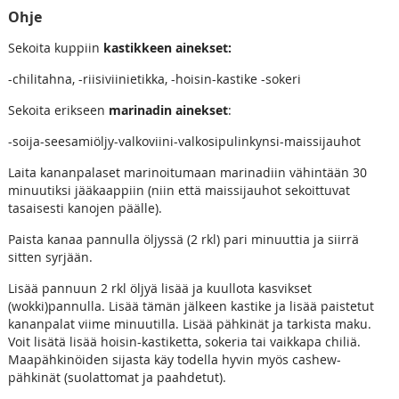
Ohje
Sekoita kuppiin
kastikkeen ainekset:
-chilitahna, -riisiviinietikka, -hoisin-kastike -sokeri
Sekoita erikseen
marinadin ainekset
:
-soija-seesamiöljy-valkoviini-valkosipulinkynsi-maissijauhot
Laita kananpalaset marinoitumaan marinadiin
vähintään
30
minuutiksi jääkaappiin (niin että maissijauhot sekoittuvat
tasaisesti kanojen päälle).
Paista kanaa pannulla öljyssä (2 rkl) pari minuuttia ja siirrä
sitten syrjään.
Lisää pannuun 2 rkl öljyä lisää ja kuullota kasvikset
(wokki)pannulla. Lisää tämän jälkeen kastike ja lisää paistetut
kananpalat viime minuutilla. Lisää pähkinät ja tarkista maku.
Voit lisätä lisää hoisin-kastiketta, sokeria tai vaikkapa chiliä.
Maapähkinöiden sijasta käy todella hyvin myös cashew-
pähkinät (suolattomat ja paahdetut).