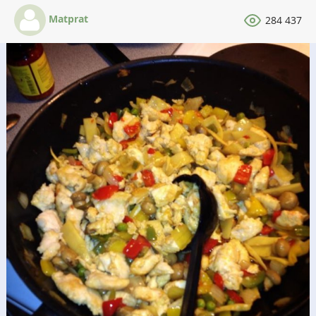
Matprat
284 437