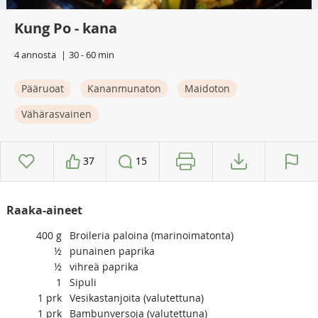
Kung Po - kana
4 annosta
30 - 60 min
Pääruoat
Kananmunaton
Maidoton
Vähärasvainen
37
15
Raaka-aineet
400
g
Broileria paloina (marinoimatonta)
½
punainen paprika
½
vihreä paprika
1
Sipuli
1
prk
Vesikastanjoita (valutettuna)
1
prk
Bambunversoja (valutettuna)