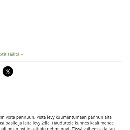
it täältä »
ensin voita pannuun. Pistä levy kuumentumaan pannun alta
ansi päälle ja laita levy 2;lle. Hauduttele kunnes kaali menee
aali onkin nyt jo osittain pehmennyt. Tässä vaiheessa laitan