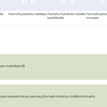
la
Pannulla paistettu teeleipä
Paistettu kultakala tulisella
Pannulla paist
kastikkeella
tomaatit
pian maistellaan😍
saa tarpeeksi kauan paistaa,jotta kaali ruskistuu todella tummaksi.