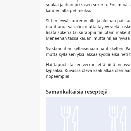
suolaa ja ihan pikkasen sokeria. Ensimmäis
kannen alla pehmeiksi.
Sitten levyä suuremmalle ja aletaan paistaa n
muuttanut väriään, mutta täytyy vielä ruskeu
lisätä sokeria tai siirappia tai jotain makeu
Meneehän tässä kauan, mutta hiljaa hyvää 
Syödään ihan sellaisenaan nautiskellen! Pan
mutta kyllä sen yksi jaksaa syödä eikä heti
Haittapuolista sen verran, että niitä on hyv
kypsäksi. Kuvassa oleva kaali alkaa olemaan
nopeempia!
Samankaltaisia reseptejä