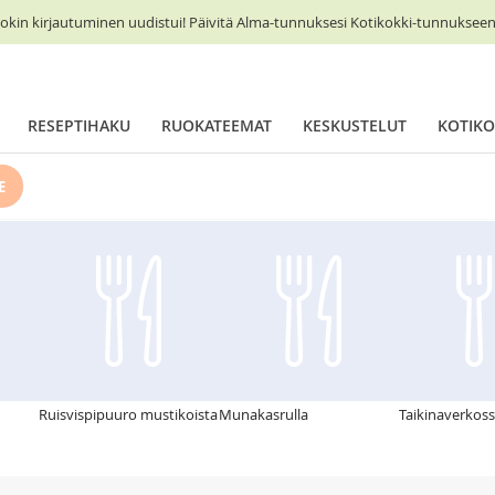
okin kirjautuminen uudistui! Päivitä Alma-tunnuksesi Kotikokki-tunnukseen 
RESEPTIHAKU
RUOKATEEMAT
KESKUSTELUT
KOTIKO
E
Ruisvispipuuro mustikoista
Munakasrulla
Taikinaverkos