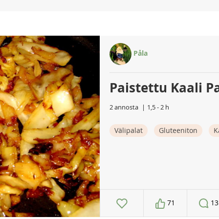
Påla
Paistettu Kaali P
2 annosta
1,5 - 2 h
Välipalat
Gluteeniton
K
71
13