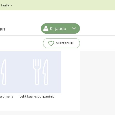
täällä
Kirjaudu
KIT
Muistitaulu
sa omena
Lehtikaali-sipulipaninit