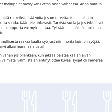
et makupalat täytyy kans ottaa tässä vaiheessa. Anna hautua
iitä ruskeiksi, lisää voita jos on tarvetta. Kaali onkin jo
tta saada. Kääntele ahkerasti. Tarkista suola ja jos tykkää voi
tusta, pippuria voi myös laittaa. Tykkään itse näistä suolasina.
tulee!
nullisesta raakaa kaalta syö just niin monta kuin on syöjää,
 tarvi alkaa hommaa alusta!
in vähän jos ollenkaan, kun jaksaa paistaa kaalen aivan
 valmista, valmiista en ehtinyt ottaa kuvaa, syöjät oli kameraa