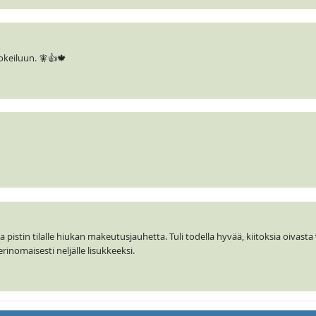
-Kokeiluun. 🧚👍🍁
ja pistin tilalle hiukan makeutusjauhetta. Tuli todella hyvää, kiitoksia oivasta v
 erinomaisesti neljälle lisukkeeksi.