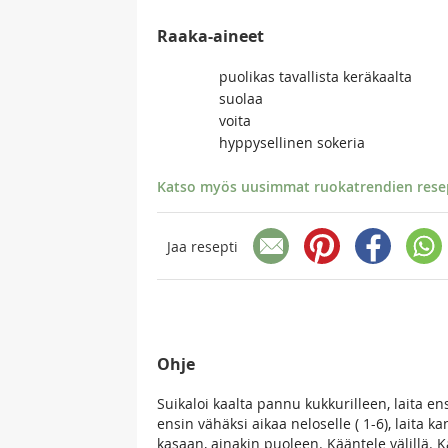
Raaka-aineet
puolikas tavallista keräkaalta
suolaa
voita
hyppysellinen sokeria
Katso myös uusimmat ruokatrendien resept
Jaa resepti
Ohje
Suikaloi kaalta pannu kukkurilleen, laita 
ensin vähäksi aikaa neloselle ( 1-6), laita k
kasaan, ainakin puoleen. Kääntele välillä. K