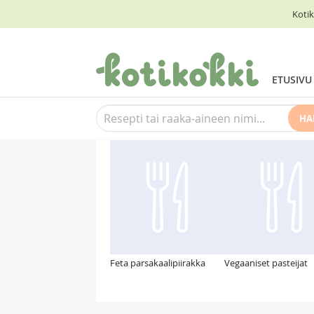
Kotik
ETUSIVU
HA
Suosittelemme myös
Feta parsakaalipiirakka
Vegaaniset pasteijat