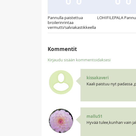
Pannulla paistettua
LOHIFILEPALA Pannul
broilerinrintaa
vermutti/salviakastikkeella
Kommentit
Kirjaudu sisään kommentoidaksesi
kissakaveri
Kaali paistuu nyt padassa ,
mallu51
Hyvää tulee,kunhan vain jak