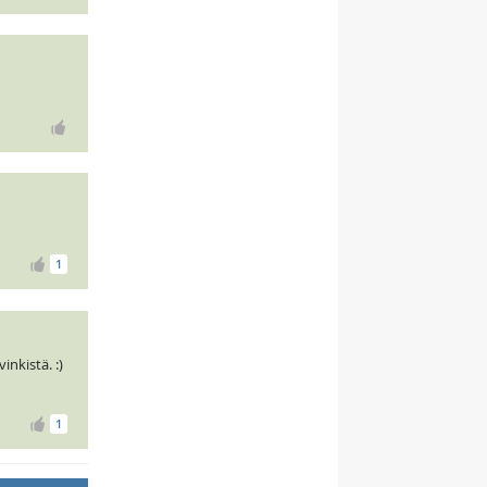
1
inkistä. :)
1