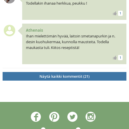
Todellakin ihanaa herkkua, peukku !
1
Athenais
Ihan mielettömän hyvää, laitoin smetanapurkin ja n.
desin kuohukermaa, kunnolla mausteita. Todella
maukasta tuli. Kiitos reseptistä!
1
Näytä kaikki kommentit (21)