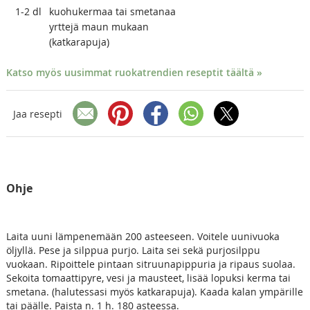
1-2
dl
kuohukermaa tai smetanaa
yrttejä maun mukaan
(katkarapuja)
Katso myös uusimmat ruokatrendien reseptit täältä »
Jaa resepti
Ohje
Laita uuni lämpenemään 200 asteeseen. Voitele uunivuoka
öljyllä. Pese ja silppua purjo. Laita sei sekä purjosilppu
vuokaan. Ripoittele pintaan sitruunapippuria ja ripaus suolaa.
Sekoita tomaattipyre, vesi ja mausteet, lisää lopuksi kerma tai
smetana. (halutessasi myös katkarapuja). Kaada kalan ympärille
tai päälle. Paista n. 1 h. 180 asteessa.