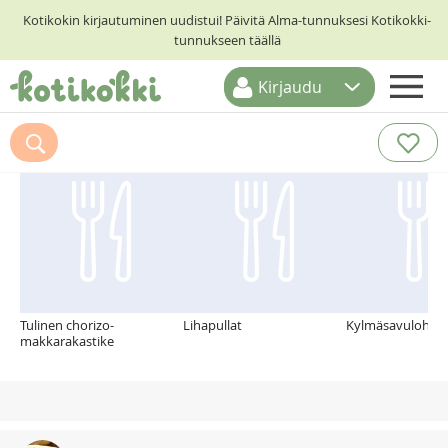
Kotikokin kirjautuminen uudistui! Päivitä Alma-tunnuksesi Kotikokki-
tunnukseen täällä
Kirjaudu
ETUSIVU
Suosittelemme myös
RESEPTIHAKU
RUOKATEEMAT
KESKUSTELUT
KOTIKOKIT
Tulinen chorizo-
Lihapullat
Kylmäsavulohipa
makkarakastike