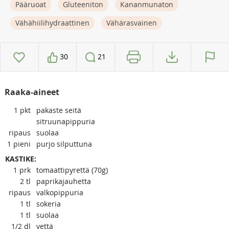
Pääruoat
Gluteeniton
Kananmunaton
Vähähiilihydraattinen
Vähärasvainen
30
21
Raaka-aineet
1
pkt
pakaste seitä
sitruunapippuria
ripaus
suolaa
1
pieni
purjo silputtuna
KASTIKE:
1
prk
tomaattipyrettä (70g)
2
tl
paprikajauhetta
ripaus
valkopippuria
1
tl
sokeria
1
tl
suolaa
1/2
dl
vettä