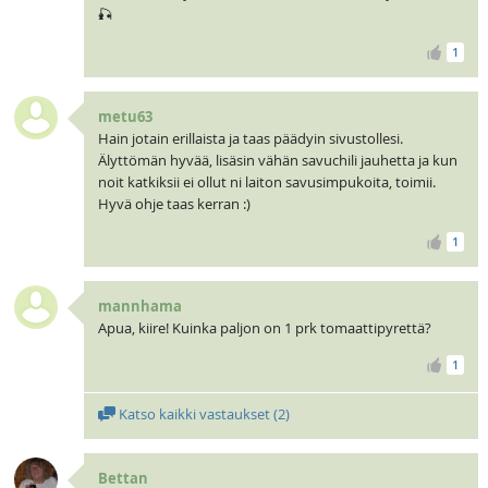
🎣
1
metu63
Hain jotain erillaista ja taas päädyin sivustollesi.
Älyttömän hyvää, lisäsin vähän savuchili jauhetta ja kun
noit katkiksii ei ollut ni laiton savusimpukoita, toimii.
Hyvä ohje taas kerran :)
1
mannhama
Apua, kiire! Kuinka paljon on 1 prk tomaattipyrettä?
1
Katso kaikki vastaukset (
2
)
Bettan