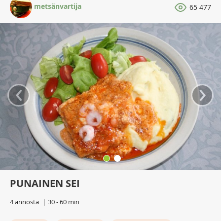
metsänvartija
65 477
‹
›
PUNAINEN SEI
4 annosta
30 - 60 min