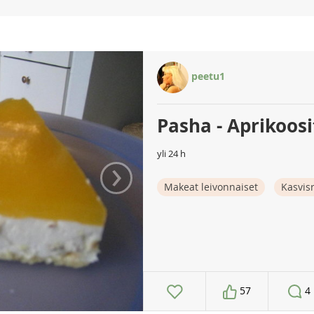
peetu1
Pasha - Aprikoosi
yli 24 h
›
Makeat leivonnaiset
Kasvis
57
4