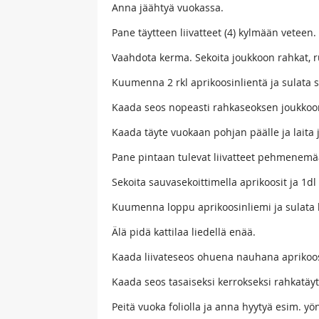
Anna jäähtyä vuokassa.
Pane täytteen liivatteet (4) kylmään veteen.
Vaahdota kerma. Sekoita joukkoon rahkat, ru
Kuumenna 2 rkl aprikoosinlientä ja sulata si
Kaada seos nopeasti rahkaseoksen joukko
Kaada täyte vuokaan pohjan päälle ja laita 
Pane pintaan tulevat liivatteet pehmenem
Sekoita sauvasekoittimella aprikoosit ja 1dl 
Kuumenna loppu aprikoosinliemi ja sulata li
Älä pidä kattilaa liedellä enää.
Kaada liivateseos ohuena nauhana aprikoos
Kaada seos tasaiseksi kerrokseksi rahkatäyt
Peitä vuoka foliolla ja anna hyytyä esim. yön