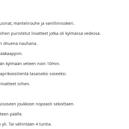
sinat, mantelirouhe ja vanilliinisokeri.
ihen puristetut liivatteet jotka oli kylmässä vedessä.
on ohuena nauhana.
jääkaappiin.
ään kylmään veteen noin 10min.
aprikoosilientä tasaiseksi soseeksi.
ivatteet siihen.
isoseen joukkoon nopeasti sekoittaen.
teen päälle.
 yli. Tai vähintään 4 tuntia.