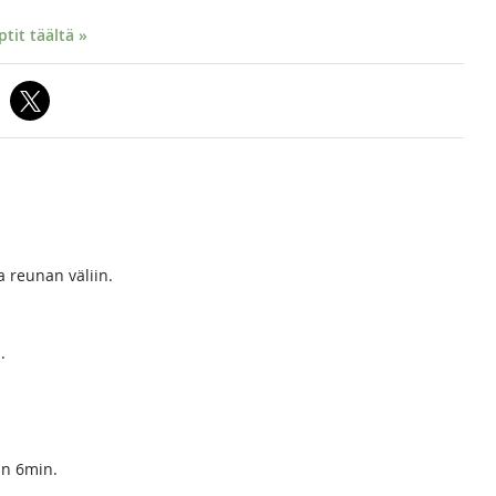
it täältä »
a reunan väliin.
.
oin 6min.