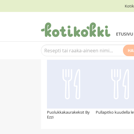
Kotik
ETUSIVU
HA
Suosittelemme myös
Puolukkakaurakeksit By
Pullapitko kuudella let
Ezzi