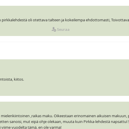
 pirkkalehdestä oli otettava talteen ja kokeilempa ehdottomasti, Toivottava
Seuraa
ntoista, kiitos.
ka mielenkiintoinen ,raikas maku. Oikeestaan erinomainen aikuisen makuun, 
 etten sanoisi, mut eipä ohje olekaan, muuta kuin Pirkka-lehdestä napsattu! S
i viime vuodelta tämä, en ole varma!