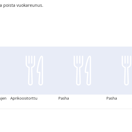
 ja poista vuokareunus.
ujen
Aprikoositorttu
Pasha
Pasha