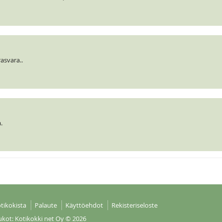
rasvara..
.
tikokista
Palaute
Käyttöehdot
Rekisteriseloste
ukot: Kotikokki net Oy
© 2026