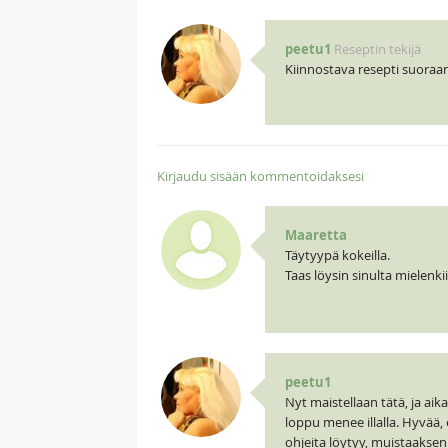
peetu1
Reseptin tekijä
Kiinnostava resepti suoraan
Kirjaudu sisään kommentoidaksesi
Maaretta
Täytyypä kokeilla.
Taas löysin sinulta mielenkii
peetu1
Nyt maistellaan tätä, ja ai
loppu menee illalla. Hyvää,
ohjeita löytyy, muistaaksen