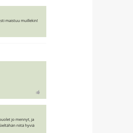
sti maistuu muillekin!
puolet jo mennyt, ja
ieltähän niitä hyviä