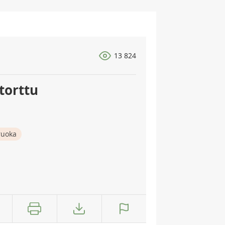
13 824
torttu
ruoka