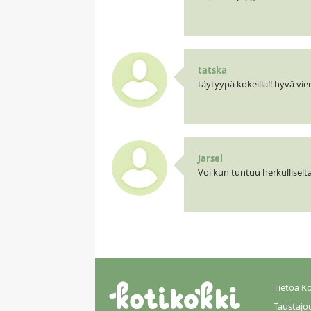
tatska
täytyypä kokeilla!! hyvä vie
Jarsel
Voi kun tuntuu herkulliselta
Tietoa Ko
Taustajo