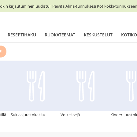
okin kirjautuminen uudistui! Päivitä Alma-tunnuksesi Kotikokki-tunnukseen 
RESEPTIHAKU
RUOKATEEMAT
KESKUSTELUT
KOTIKO
E
illä
Suklaajuustokakku
Voikeksejä
Kinder-juusto