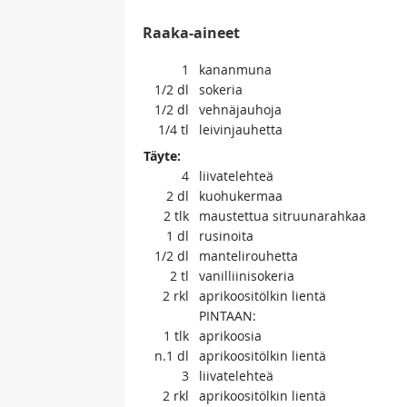
Raaka-aineet
1
kananmuna
1/2
dl
sokeria
1/2
dl
vehnäjauhoja
1/4
tl
leivinjauhetta
Täyte:
4
liivatelehteä
2
dl
kuohukermaa
2
tlk
maustettua sitruunarahkaa
1
dl
rusinoita
1/2
dl
mantelirouhetta
2
tl
vanilliinisokeria
2
rkl
aprikoositölkin lientä
PINTAAN:
1
tlk
aprikoosia
n.1
dl
aprikoositölkin lientä
3
liivatelehteä
2
rkl
aprikoositölkin lientä