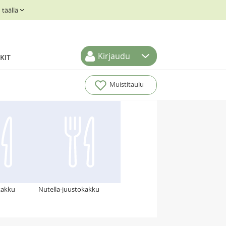
täällä
Kirjaudu
KIT
Muistitaulu
kakku
Nutella-juustokakku