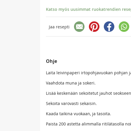
Katso myös uusimmat ruokatrendien resept
Jaa resepti
Ohje
Laita leivinpaperi irtopohjavuokan pohjan j
Vaahdota muna ja sokeri.
Lisää keskenään sekoitetut jauhot seokseen
Sekoita varovasti sekaisin.
Kaada taikina vuokaan, ja tasoita.
Paista 200 astetta alimmalla ritilätasolla n