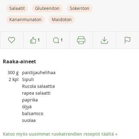
Salaatit
Gluteeniton
Sokeriton
Kananmunaton
Maidoton
1
1
Raaka-aineet
300
g
paistijauhelihaa
2
kpl
Sipuli
Rucola salaattia
rapea salaatti
paprika
öljyä
balsamico
suolaa
Katso myös uusimmat ruokatrendien reseptit täältä »