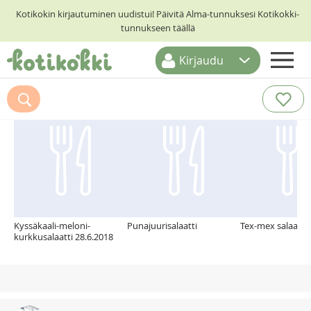
Kotikokin kirjautuminen uudistui! Päivitä Alma-tunnuksesi Kotikokki-
tunnukseen täällä
Kirjaudu
ETUSIVU
Suosittelemme myös
RESEPTIHAKU
RUOKATEEMAT
KESKUSTELUT
KOTIKOKIT
Kyssäkaali-meloni-
Punajuurisalaatti
Tex-mex salaatti
kurkkusalaatti 28.6.2018