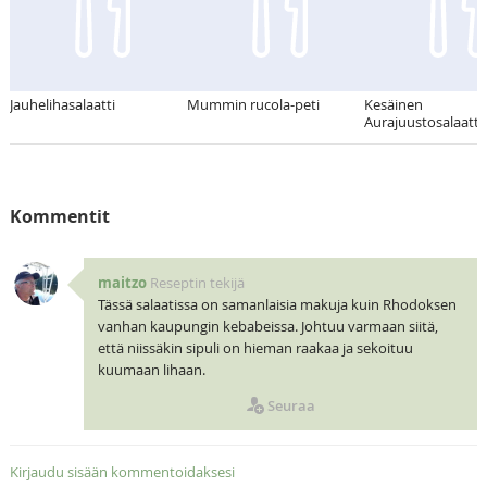
Jauhelihasalaatti
Mummin rucola-peti
Kesäinen
Aurajuustosalaatti
Kommentit
maitzo
Reseptin tekijä
Tässä salaatissa on samanlaisia makuja kuin Rhodoksen
vanhan kaupungin kebabeissa. Johtuu varmaan siitä,
että niissäkin sipuli on hieman raakaa ja sekoituu
kuumaan lihaan.
Seuraa
Kirjaudu sisään kommentoidaksesi