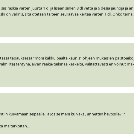
iis raskia varten juurta 1 dl ja lisään siihen 8 dl vettä ja 6 desiä jauhoja ja 
aski on valmis, sitä otetaan talteen seuraavaa kertaa varten 1 dl. Onko tämä 
 tässä tapauksessa ”moni kakku päältä kaunis” ohjeen mukaisien paistoaiko
valmiilta) tehtynä, aivan raaka/taikinaa keskeltä, valitettavasti en voinut m
iin kuivamaan seipäälle, ja jos se meni kuivaksi, annettiin hevosille???
tä mä tarkoitan...