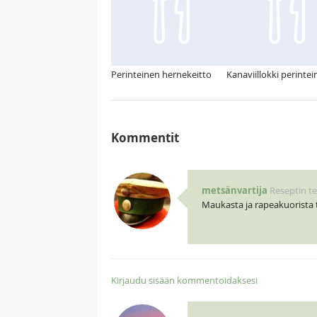
Perinteinen hernekeitto
Kanaviillokki perinte
Kommentit
metsänvartija
Reseptin te
Maukasta ja rapeakuorista tu
Kirjaudu sisään kommentoidaksesi