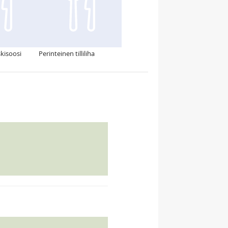
skisoosi
Perinteinen tilliliha