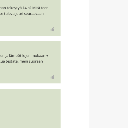
annan tekeytyä 14 h? Mitä teen
se tuleva juuri seuraavaan
jen ja lämpötilojen mukaan +
akua testata, meni suoraan