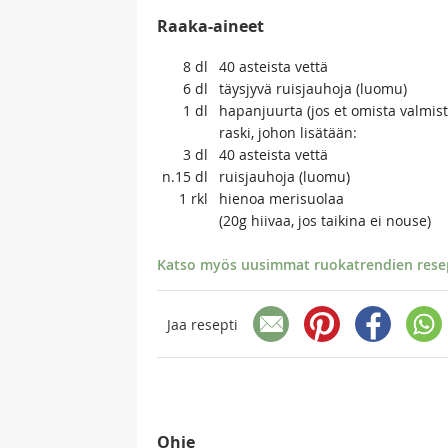
Raaka-aineet
8
dl
40 asteista vettä
6
dl
täysjyvä ruisjauhoja (luomu)
1
dl
hapanjuurta (jos et omista valmist
raski, johon lisätään:
3
dl
40 asteista vettä
n.15
dl
ruisjauhoja (luomu)
1
rkl
hienoa merisuolaa
(20g hiivaa, jos taikina ei nouse)
Katso myös uusimmat ruokatrendien resept
Jaa resepti
Ohje