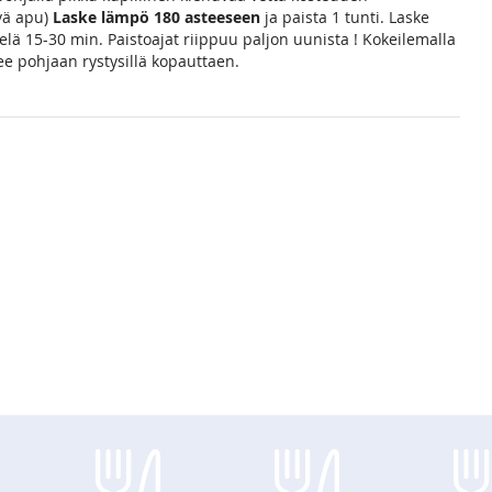
yvä apu)
Laske lämpö 180 asteeseen
ja paista 1 tunti. Laske
lä 15-30 min. Paistoajat riippuu paljon uunista ! Kokeilemalla
ee pohjaan rystysillä kopauttaen.