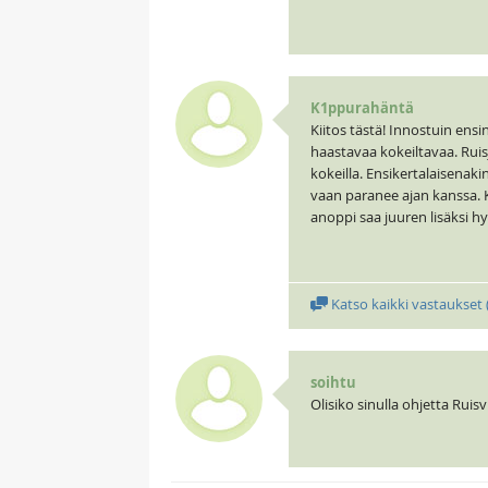
K1ppurahäntä
Kiitos tästä! Innostuin ens
haastavaa kokeiltavaa. Ruis
kokeilla. Ensikertalaisenak
vaan paranee ajan kanssa. Ko
anoppi saa juuren lisäksi h
Katso kaikki vastaukset 
soihtu
Olisiko sinulla ohjetta Ruis