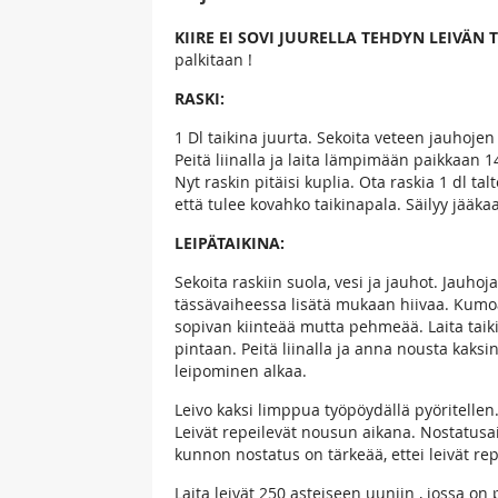
KIIRE EI SOVI JUURELLA TEHDYN LEIVÄN T
palkitaan !
RASKI:
1 Dl taikina juurta. Sekoita veteen jauhojen
Peitä liinalla ja laita lämpimään paikkaan 1
Nyt raskin pitäisi kuplia. Ota raskia 1 dl ta
että tulee kovahko taikinapala. Säilyy jääka
LEIPÄTAIKINA:
Sekoita raskiin suola, vesi ja jauhot. Jauhoja
tässävaiheessa lisätä mukaan hiivaa. Kumoa 
sopivan kiinteää mutta pehmeää. Laita taiki
pintaan. Peitä liinalla ja anna nousta kaksi
leipominen alkaa.
Leivo kaksi limppua työpöydällä pyöritellen. 
Leivät repeilevät nousun aikana. Nostatusa
kunnon nostatus on tärkeää, ettei leivät rep
Laita leivät 250 asteiseen uuniin , jossa on