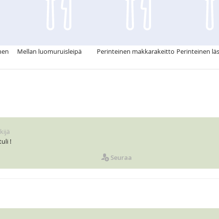
inen
Mellan luomuruisleipä
Perinteinen makkarakeitto
Perinteinen lä
kijä
li !
Seuraa