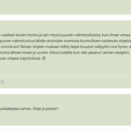
in vaalean leivän teosta ja sen myötä juuren valmistuksesta, kun ilman omaa
juuren valmistuttua lähdin etsimään toimivaa kunnollisen ruisleivän ohjetta
in onnistuin! Tämän ohjeen mukaan tehty leipä muuten säilyykin tosi hyvin, 
hta lähtee toiset jo uuniin. Kiitos todella kun olet jakanut tämän reseptin, ki
yvän ohjeen käyttöönsä. 😊
(
1
)
vuokaleipää varten. Ohje ja paisto?