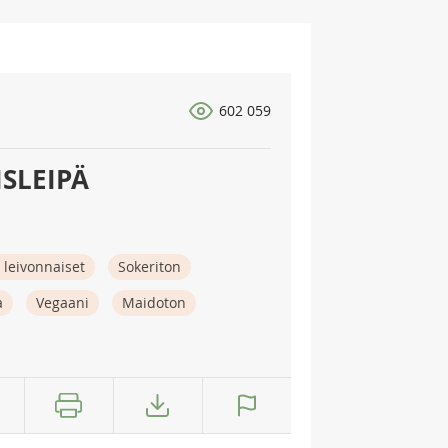
602 059
SLEIPÄ
 leivonnaiset
Sokeriton
a
Vegaani
Maidoton