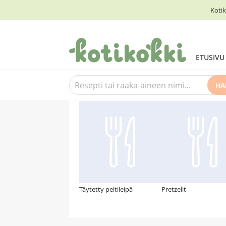
Kotik
ETUSIVU
HA
Suosittelemme myös
Täytetty peltileipä
Pretzelit