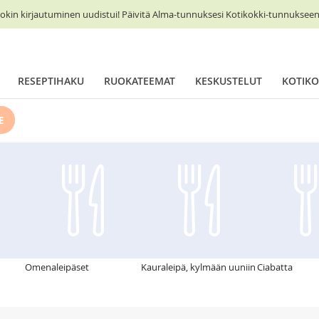
okin kirjautuminen uudistui! Päivitä Alma-tunnuksesi Kotikokki-tunnukseen 
RESEPTIHAKU
RUOKATEEMAT
KESKUSTELUT
KOTIKO
E
Omenaleipäset
Kauraleipä, kylmään uuniin
Ciabatta