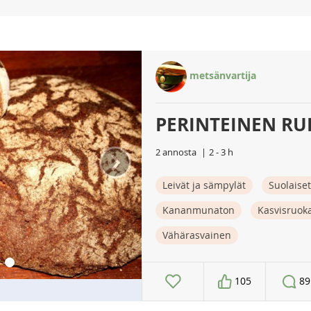
metsänvartija
PERINTEINEN RUI
›
2 annosta
2 - 3 h
Leivät ja sämpylät
Suolaiset
Kananmunaton
Kasvisruok
Vähärasvainen
105
89