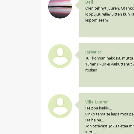
Dell
Olen tehnyt juuren. Otanko s
loppujuurelle? Sitten kun r
leipomiseen?
Jarivalta
Tuli komian näkösiä, mutta
15min ( kun ei vaikuttanut 
roskiin
Ville_Luoma
Heippa kaikki...
Onko tämä se leipä mitä pant
Ha ha ha...
Toivottavasti joku tietää mi
Kiitti...