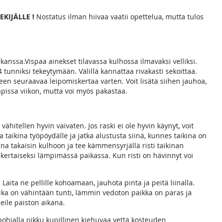
EKIJÄLLE !
Nostatus ilman hiivaa vaatii opettelua, mutta tulos
 kanssa.Vispaa ainekset tilavassa kulhossa ilmavaksi velliksi.
4 tunniksi tekeytymään. Välillä kannattaa rivakasti sekoittaa.
lteen seuraavaa leipomiskertaa varten. Voit lisätä siihen jauhoa,
apissa viikon, mutta voi myös pakastaa.
 vähitellen hyvin vaivaten. Jos raski ei ole hyvin käynyt, voit
taikina työpöydälle ja jatka alustusta siinä, kunnes taikina on
na takaisin kulhoon ja tee kämmensyrjällä risti taikinan
nkertaiseksi lämpimässä paikassa. Kun risti on hävinnyt voi
Laita ne pellille kohoamaan, jauhota pinta ja peitä liinalla.
ika on vähintään tunti, lämmin vedoton paikka on paras ja
eile paiston aikana.
 pohjalla pikku kupillinen kiehuvaa vettä kosteuden